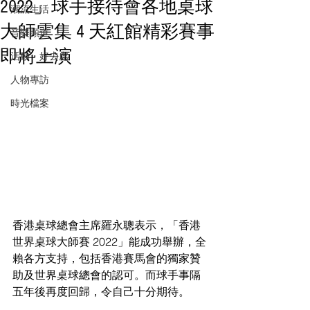
2022」球手接待會各地桌球
潮流生活
大師雲集 4 天紅館精彩賽事
音樂頻道
即將上演
活動・好去處
人物專訪
時光檔案
香港桌球總會主席羅永聰表示，「香港
世界桌球大師賽 2022」能成功舉辦，全
賴各方支持，包括香港賽馬會的獨家贊
助及世界桌球總會的認可。而球手事隔
五年後再度回歸，令自己十分期待。