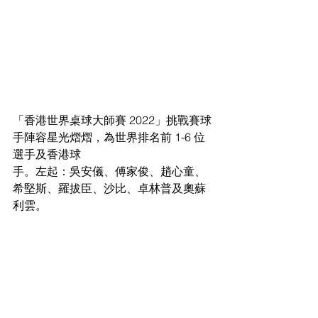
「香港世界桌球大師賽 2022」挑戰賽球
手陣容星光熠熠，為世界排名前 1-6 位
選手及香港球
手。左起：吳安儀、傅家俊、趙心童、
希堅斯、羅拔臣、沙比、卓林普及奧蘇
利雲。