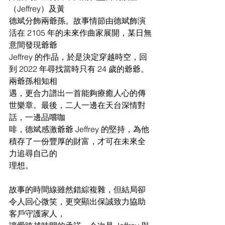
（Jeffrey）及黃
德斌分飾兩爺孫。故事情節由德斌飾演
活在 2105 年的未來作曲家展開，某日無
意間發現爺爺
Jeffrey 的作品，於是決定穿越時空，回
到 2022 年尋找當時只有 24 歲的爺爺。
兩爺孫相知相
遇，更合力譜出一首能夠療癒人心的傳
世樂章。最後，二人一邊在天台深情對
話，一邊品嚐咖
啡，德斌感激爺爺 Jeffrey 的堅持，為他
積存了一份豐厚的財富，才可在未來全
力追尋自己的
理想。
故事的時間線雖然錯綜複雜，但結局卻
令人回心微笑，更突顯出保誠致力協助
客戶守護家人，