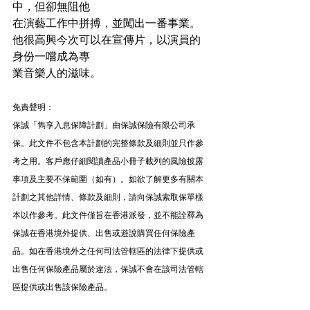
中，但卻無阻他
在演藝工作中拼搏，並闖出一番事業。
他很高興今次可以在宣傳片，以演員的
身份一嚐成為專
業音樂人的滋味。
免責聲明：
保誠「雋享入息保障計劃」由保誠保險有限公司承
保。此文件不包含本計劃的完整條款及細則並只作參
考之用。客戶應仔細閱讀產品小冊子載列的風險披露
事項及主要不保範圍（如有）。如欲了解更多有關本
計劃之其他詳情、條款及細則，請向保誠索取保單樣
本以作參考。此文件僅旨在香港派發，並不能詮釋為
保誠在香港境外提供、出售或遊說購買任何保險產
品。如在香港境外之任何司法管轄區的法律下提供或
出售任何保險產品屬於違法，保誠不會在該司法管轄
區提供或出售該保險產品。