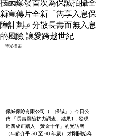
技大爆發首次為保誠拍攝全
潮流生活
新宣傳片全新「雋享入息保
音樂頻道
障計劃」分散長壽而無入息
活動・好去處
的風險 讓愛跨越世紀
人物專訪
時光檔案
保誠保險有限公司（「保誠」）今日公
佈 「長壽風險抗力調查」結果1，發現
近四成正踏入「黃金十年」的受訪者 
（年齡介乎 50 至 60 年歲） 才剛開始為