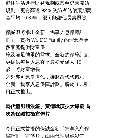
退休生活進行財務規劃或甚至仍未開始
規劃，更有高達 92% 受訪者低估預期壽
命平均 10.6 年，很可能錯估長壽風險。
保誠即將推出全新「雋享入息保障計
劃」，貫徹 We DO Family 的理念為更
多家庭提供財富保
障及滿足傳承的需求。全新的保障計劃
更提供每月入息直至最初受保人 151 
歲，將財富增長
之外亦可息享世代，讓財富代代傳承。
全新「雋享入息保障計劃」將於 10 月 3 
日正式推出。
兩代型男魏浚笙、黃德斌演技大爆發 首
次為保誠拍攝宣傳片
今日正式首播的保誠全新「雋享入息保
障計劃」宣傳片，由兩代型男魏浚笙