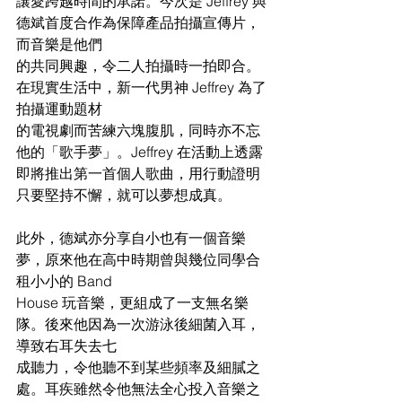
讓愛跨越時間的承諾。今次是 Jeffrey 與
德斌首度合作為保障產品拍攝宣傳片，
而音樂是他們
的共同興趣，令二人拍攝時一拍即合。
在現實生活中，新一代男神 Jeffrey 為了
拍攝運動題材
的電視劇而苦練六塊腹肌，同時亦不忘
他的「歌手夢」。Jeffrey 在活動上透露
即將推出第一首個人歌曲，用行動證明
只要堅持不懈，就可以夢想成真。
此外，德斌亦分享自小也有一個音樂
夢，原來他在高中時期曾與幾位同學合
租小小的 Band 
House 玩音樂，更組成了一支無名樂
隊。後來他因為一次游泳後細菌入耳，
導致右耳失去七
成聽力，令他聽不到某些頻率及細膩之
處。耳疾雖然令他無法全心投入音樂之