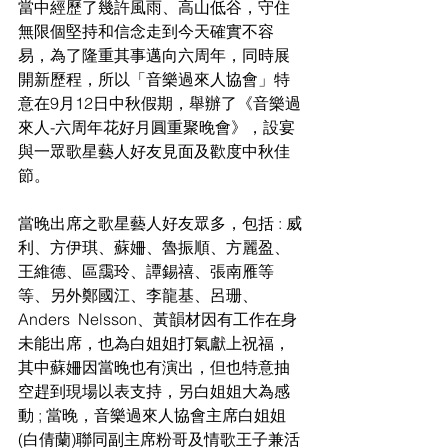
當中經歷了幾許風雨、高山低谷，守住
無限個堅持和信念走到今天確實不容
易，為了隆重其事邁向六周年，同時展
開新歷程，所以「音樂過來人協會」特
意在9月12日中秋假期，舉辦了《音樂過
來人-六周年花好月圓重聚晚會》，設宴
與一眾歌星藝人好友見面及歡度中秋佳
節。
當晚出席之歌星藝人好友眾多，包括 : 威
利、方伊琪、蘇姍、魯振順、方麗盈、
王維德、區靄玲、譚錫禧、張南雁等
等、另外鄭國江、李龍基、呂珊、
Anders  Nelsson、黃韻材因有工作在身
未能出席，也為白姐姐打氣獻上祝福，
其中蘇姍因當晚也有演出，但也特意抽
空趕到現場以表支持，另白姐姐大為感
動 ; 當晚，音樂過來人協會主席白姐姐
(白倩蘭)聯同副主席粉哥及情歌王子兼活