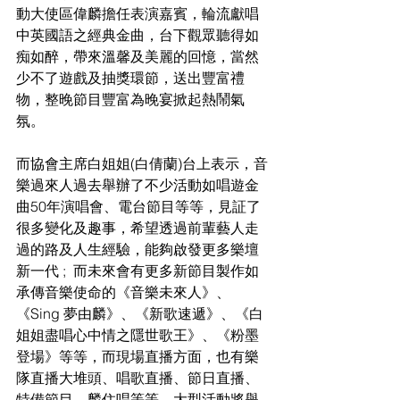
動大使區偉麟擔任表演嘉賓，輪流獻唱
中英國語之經典金曲，台下觀眾聽得如
痴如醉，帶來溫馨及美麗的回憶，當然
少不了遊戲及抽獎環節，送出豐富禮
物，整晚節目豐富為晚宴掀起熱鬧氣
氛。
而協會主席白姐姐(白倩蘭)台上表示，音
樂過來人過去舉辦了不少活動如唱遊金
曲50年演唱會、電台節目等等，見証了
很多變化及趣事，希望透過前輩藝人走
過的路及人生經驗，能夠啟發更多樂壇
新一代 ;  而未來會有更多新節目製作如
承傳音樂使命的《音樂未來人》、
《Sing 夢由麟》、《新歌速遞》、《白
姐姐盡唱心中情之隱世歌王》、《粉墨
登場》等等，而現場直播方面，也有樂
隊直播大堆頭、唱歌直播、節日直播、
特備節目、麟住唱等等，大型活動將舉