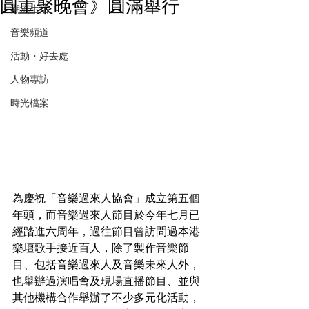
圓重聚晚會》圓滿舉行
潮流生活
音樂頻道
活動・好去處
人物專訪
時光檔案
為慶祝「音樂過來人協會」成立第五個
年頭，而音樂過來人節目於今年七月已
經踏進六周年，過往節目曾訪問過本港
樂壇歌手接近百人，除了製作音樂節
目、包括音樂過來人及音樂未來人外，
也舉辦過演唱會及現場直播節目、並與
其他機構合作舉辦了不少多元化活動，