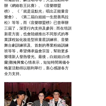
辦《網絡歌王比賽》、《音樂聯盟
榜》、《「就是這點光」唱出正能量音
樂會》、《第二屆白姐姐一生慈善馬拉
松》等等，而《音樂聯盟榜》已曾舉辦
三屆了，深受行內支持及參與 ; 而在培訓
新星方面，也會陸續推出不同形式的專
業課程如化妝造型班童星訓練班、音樂
舞台劇訓練班及、首創的專業粉絲訓練
班等等，希望傳承協會宗旨，幫助更多
樂壇新人發熱發光。最後，白姐姐(白倩
蘭)難掩興奮心情表示，短短時間籌備令
晚宴活動得以順利舉行，衷心感謝各方
全力支持。