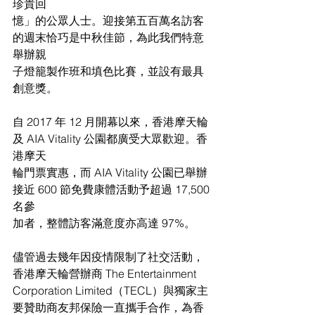
珍貴回
憶」的公眾人士。迎接第五百萬名訪客
的週末恰巧是中秋佳節，為此我們特意
舉辦親
子燈籠製作班和填色比賽，並設有最具
創意獎。
自 2017 年 12 月開幕以來，香港摩天輪
及 AIA Vitality 公園都廣受大眾歡迎。香
港摩天
輪門票實惠，而 AIA Vitality 公園已舉辦
接近 600 節免費康體活動予超過 17,500 
名參
加者，整體訪客滿意度亦高達 97%。
儘管過去幾年因疫情限制了社交活動，
香港摩天輪營辦商 The Entertainment
Corporation Limited（TECL）與獨家主
要贊助商友邦保險一直攜手合作，為香