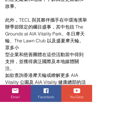
故事。
此外，TECL 與其夥伴攜手在中環海濱舉
辦季節限定的矚目盛事，其中包括 The 
Grounds at AIA Vitality Park、冬日摩天
輪、The Lawn Club 以及盛夏摩天輪。
眾多小
型企業和慈善團體在這些活動當中得到
支持，並獲得廣泛國際及本地媒體關
注。
如欲查詢香港摩天輪或瞭解更多 AIA 
Vitality 公園及 AIA Vitality 健康總部的活
動，請登
入 
www.hkow.hk
 或瀏覽臉書專頁 
Email
Facebook
YouTube
www.facebook.com/hkowofficial/
。
娛樂頭條