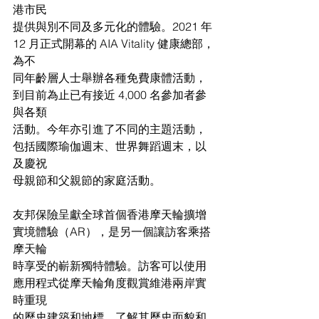
港市民
提供與別不同及多元化的體驗。2021 年 
12 月正式開幕的 AIA Vitality 健康總部，
為不
同年齡層人士舉辦各種免費康體活動，
到目前為止已有接近 4,000 名參加者參
與各類
活動。今年亦引進了不同的主題活動，
包括國際瑜伽週末、世界舞蹈週末，以
及慶祝
母親節和父親節的家庭活動。
友邦保險呈獻全球首個香港摩天輪擴增
實境體驗（AR），是另一個讓訪客乘搭
摩天輪
時享受的嶄新獨特體驗。訪客可以使用
應用程式從摩天輪角度觀賞維港兩岸實
時重現
的歷史建築和地標，了解其歷史面貌和