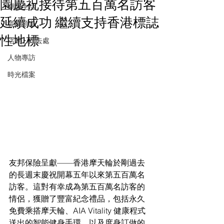
園慶祝接待第五百萬名訪客
潮流生活
延續成功 繼續支持香港標誌
音樂頻道
性地標
活動・好去處
人物專訪
時光檔案
友邦保險呈獻——香港摩天輪於剛過去
的長週末慶祝開幕五年以來第五百萬名
訪客。這對有幸成為第五百萬名訪客的
情侶，獲贈了豐富紀念禮品，包括永久
免費乘搭摩天輪、AIA Vitality 健康程式
送出的智能健身手環，以及度身訂做的 