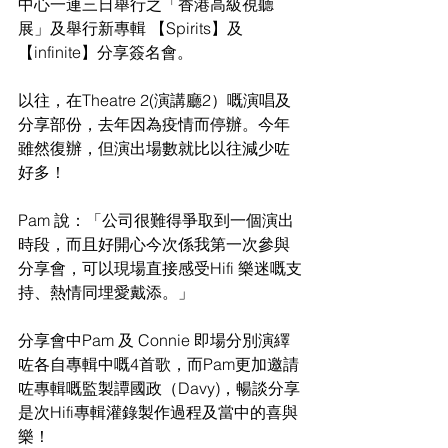
中心一連三日舉行之「香港高級視聽
展」及舉行新專輯 【Spirits】及 
【infinite】分享簽名會。
以往，在Theatre 2(演講廳2）嘅演唱及
分享部份，去年因為疫情而停辦。今年
雖然復辦，但演出場數就比以往減少咗
好多！
Pam 說：「公司很難得爭取到一個演出
時段，而且好開心今次係我第一次參與
分享會，可以現場直接感受Hifi 樂迷嘅支
持、熱情同埋愛戴添。」
分享會中Pam 及 Connie 即場分別演繹
咗各自專輯中嘅4首歌，而Pam更加邀請
咗專輯嘅監製譚國政（Davy)，暢談分享
是次Hifi專輯灌錄製作過程及當中的喜與
樂！