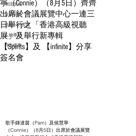
寧（Connie）（8月5日）齊齊
潮流生活
出席於會議展覽中心一連三
音樂頻道
日舉行之「香港高級視聽
活動・好去處
展」及舉行新專輯
人物專訪
【Spirits】及 【infinite】分享
時光檔案
簽名會
歌手鍾達茵（Pam）及侯慧寧
（Connie）（8月5日）出席於會議展覽