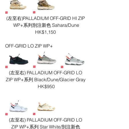
(左至右)PALLADIUM OFF-GRID HI ZIP 
WP+系列別注新色 Sahara/Dune
HK$1,150 
OFF-GRID LO ZIP WP+
(左至右) PALLADIUM OFF-GRID LO 
ZIP WP+系列 Black/Dune/Glacier Gray 
HK$950
(左至右) PALLADIUM OFF-GRID LO 
ZIP WP+系列 Star White/別注新色 