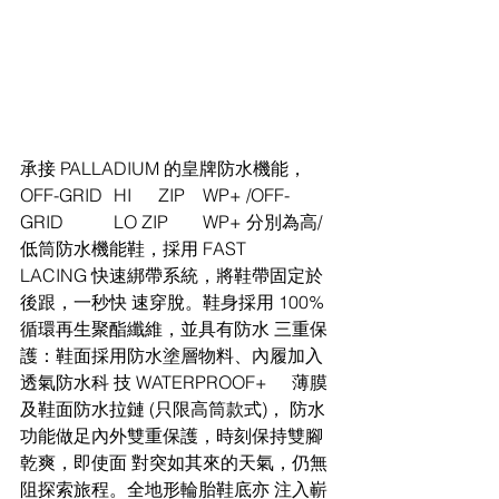
承接 PALLADIUM 的皇牌防水機能，
OFF-GRID	 HI	 ZIP	 WP+ /OFF-
GRID	 LO ZIP	 WP+ 分別為高/
低筒防水機能鞋，採用 FAST	 
LACING 快速綁帶系統，將鞋帶固定於
後跟，一秒快 速穿脫。鞋身採用 100%
循環再生聚酯纖維，並具有防水 三重保
護：鞋面採用防水塗層物料、內履加入
透氣防水科 技 WATERPROOF+	 薄膜
及鞋面防水拉鏈 (只限高筒款式)， 防水
功能做足內外雙重保護，時刻保持雙腳
乾爽，即使面 對突如其來的天氣，仍無
阻探索旅程。全地形輪胎鞋底亦 注入嶄