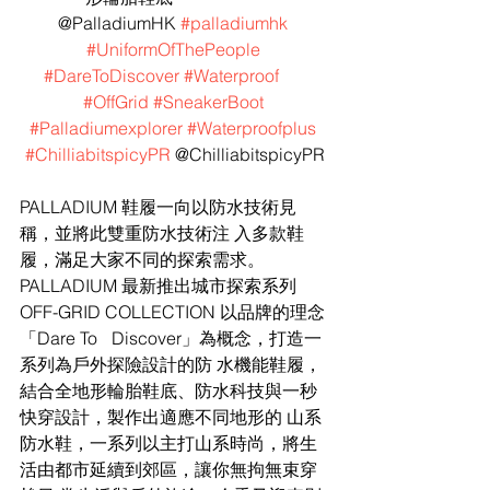
@PalladiumHK 
#palladiumhk
#UniformOfThePeople
#DareToDiscover
#Waterproof
#OffGrid
#SneakerBoot
#Palladiumexplorer
#Waterproofplus
#ChilliabitspicyPR
 @ChilliabitspicyPR
PALLADIUM 鞋履一向以防水技術見
稱，並將此雙重防水技術注 入多款鞋
履，滿足大家不同的探索需求。
PALLADIUM 最新推出城市探索系列 
OFF-GRID COLLECTION 以品牌的理念
「Dare To	 Discover」為概念，打造一
系列為戶外探險設計的防 水機能鞋履，
結合全地形輪胎鞋底、防水科技與一秒
快穿設計，製作出適應不同地形的 山系
防水鞋，一系列以主打山系時尚，將生
活由都市延續到郊區，讓你無拘無束穿