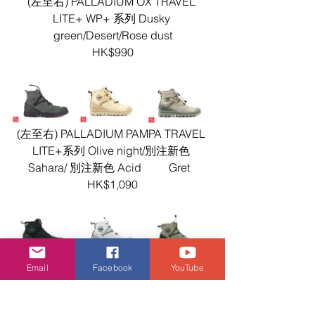
(左至右) PALLADIUM OX TRAVEL 
LITE+ WP+ 系列 Dusky 
green/Desert/Rose dust
HK$990
(左至右) PALLADIUM PAMPA TRAVEL 
LITE+系列 Olive night/別注新色 
Sahara/ 別注新色 Acid	Gret	
HK$1,090
(左至右) PALLADIUM PAMPA TRAVEL 
Email
Facebook
YouTube
LITE+系列 Black/Star white/Dune 
HK$1,090 