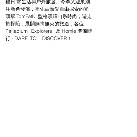
梭日 常生活與戶外旅途。今季又迎來別
注新色發佈，率先由熱愛自由探索的光
頭幫 TomFatKi 型格演繹山系時尚，遊走
於探險，展開無拘無束的旅途，各位 
Palladium	 Explorers	 及 Homie 準備隨
行 - DARE	TO	DISCOVER！ 