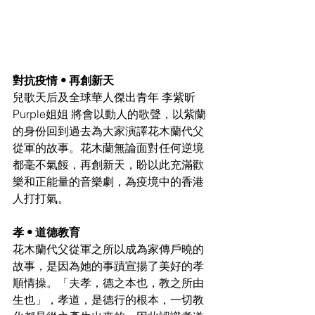
對抗疫情 • 再創新天 
兒歌天后及全球華人傑出青年 李紫昕
Purple姐姐 將會以動人的歌聲，以紫蘭
的身份回到過去為大家演譯花木蘭代父
從軍的故事。花木蘭無論面對任何逆境
都毫不氣餒，再創新天，盼以此充滿歡
樂和正能量的音樂劇，為疫境中的香港
人打打氣。
孝 • 道德教育
花木蘭代父從軍之所以成為家傳戶曉的
故事，是因為她的事蹟宣揚了美好的孝
順情操。「夫孝，德之本也，教之所由
生也」，孝道，是德行的根本，一切教