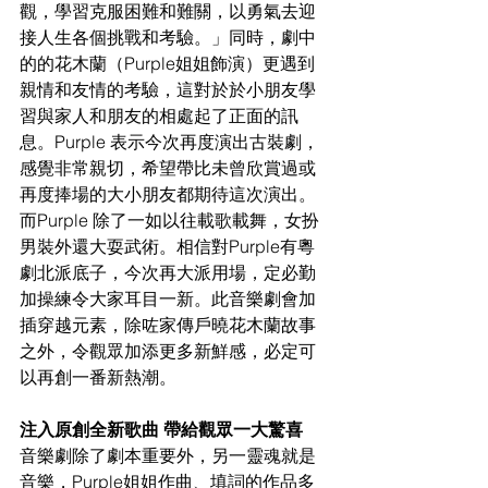
觀，學習克服困難和難關，以勇氣去迎
接人生各個挑戰和考驗。」同時，劇中
的的花木蘭（Purple姐姐飾演）更遇到
親情和友情的考驗，這對於於小朋友學
習與家人和朋友的相處起了正面的訊
息。Purple 表示今次再度演出古裝劇，
感覺非常親切，希望帶比未曾欣賞過或
再度捧場的大小朋友都期待這次演出。
而Purple 除了一如以往載歌載舞，女扮
男裝外還大耍武術。相信對Purple有粵
劇北派底子，今次再大派用場，定必勤
加操練令大家耳目一新。此音樂劇會加
插穿越元素，除咗家傳戶曉花木蘭故事
之外，令觀眾加添更多新鮮感，必定可
以再創一番新熱潮。
注入原創全新歌曲 帶給觀眾一大驚喜
音樂劇除了劇本重要外，另一靈魂就是
音樂，Purple姐姐作曲、填詞的作品多