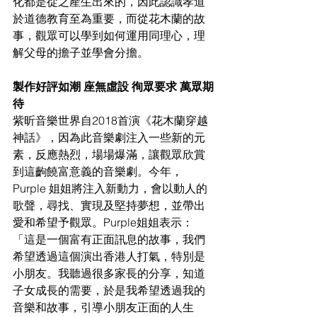
化都是從之產生出來的，因此認識孝道
於道德教育至為重要，而從花木蘭的故
事，觀眾可以學到如何運用同理心，理
解父母的擔子並學會分擔。
製作好評如潮 座無虛設 徇眾要求 萬眾期
待
紫昕音樂世界自2018首演《花木蘭穿越
神話》，因為此音樂劇注入一些新的元
素，反應熱烈，場場爆滿，讓觀眾欣賞
到這齣饒富意義的音樂劇。今年，
Purple 姐姐將注入新動力，會以動人的
歌聲，尋找、實現及堅持夢想，並帶出
愛和希望予觀眾。Purple姐姐表示：
「這是一個富有正面訊息的故事，我們
希望透過這個演出香港人打氣，特別是
小朋友。我聽過很多家長的分享，知道
子女成長的需要，於是我希望透過我的
音樂和故事，引導小朋友正面的人生