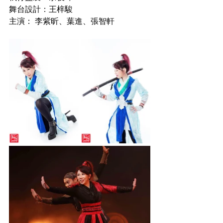
舞台設計：王梓駿
主演： 李紫昕、葉進、張智軒