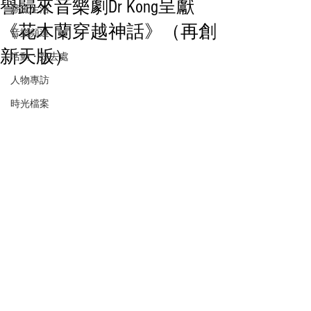
譽歸來音樂劇Dr Kong呈獻
潮流生活
《花木蘭穿越神話》（再創
音樂頻道
新天版）
活動・好去處
人物專訪
時光檔案