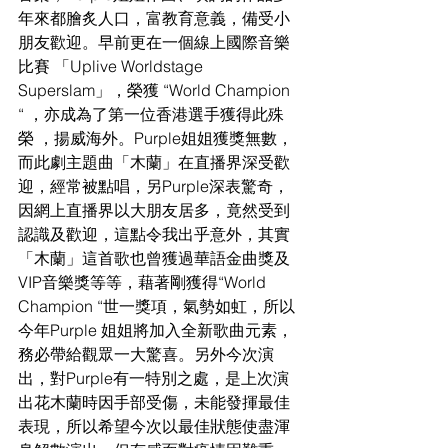
年來都膾炙人口，富教育意義，備受小
朋友歡迎。早前更在一個線上國際音樂
比賽 「Uplive Worldstage 
Superslam」，榮獲 “World Champion 
“ ，亦成為了第一位香港選手獲得此殊
榮 ，揚威海外。Purple姐姐獲獎無數，
而此劇主題曲「木蘭」在直播界深受歡
迎，經常被點唱，另Purple深表驚奇，
因網上直播界以大朋友居多，竟然受到
認識及歡迎，這點令我出乎意外，其實
「木蘭」這首歌也曾獲過華語金曲獎及
VIP音樂獎等等，藉著剛獲得“World 
Champion “世一獎項，氣勢如虹，所以
今年Purple 姐姐將加入全新歌曲元素，
務必帶給觀眾一大驚喜。另外今次演
出，對Purple有一特別之處，是上次演
出花木蘭時因手部受傷，未能發揮最佳
表現，所以希望今次以最佳狀態使盡渾