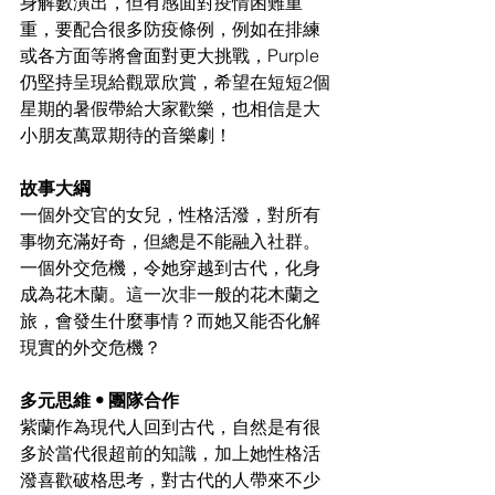
身解數演出，但有感面對疫情困難重
重，要配合很多防疫條例，例如在排練
或各方面等將會面對更大挑戰，Purple
仍堅持呈現給觀眾欣賞，希望在短短2個
星期的暑假帶給大家歡樂，也相信是大
小朋友萬眾期待的音樂劇！
故事大綱
一個外交官的女兒，性格活潑，對所有
事物充滿好奇，但總是不能融入社群。
一個外交危機，令她穿越到古代，化身
成為花木蘭。這一次非一般的花木蘭之
旅，會發生什麼事情？而她又能否化解
現實的外交危機？
多元思維 • 團隊合作
紫蘭作為現代人回到古代，自然是有很
多於當代很超前的知識，加上她性格活
潑喜歡破格思考，對古代的人帶來不少