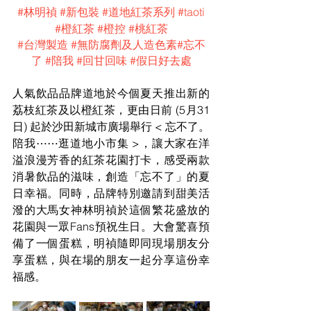
#林明禎
#新包裝
#道地紅茶系列
#taoti
#橙紅茶
#橙控
#桃紅茶
#台灣製造
#無防腐劑及人造色素
#忘不
了
#陪我
#回甘回味
#假日好去處
人氣飲品品牌道地於今個夏天推出新的
荔枝紅茶及以橙紅茶，更由日前 (5月31
日) 起於沙田新城市廣場舉行 
< 
忘不了。
陪我⋯⋯逛道地小市集 
>，讓大家在洋
溢浪漫芳香的紅茶花園打卡，感受兩款
消暑飲品的滋味，創造
「忘不了」的夏
日幸福。同時，品牌特別邀請到甜美活
潑的大馬女神林明禎於這個繁花盛放的
花園與一眾Fans預祝生日。大會驚喜預
備了一個蛋糕，明禎隨即同現場朋友分
享蛋糕，與在場的朋友一起分享這份幸
福感。