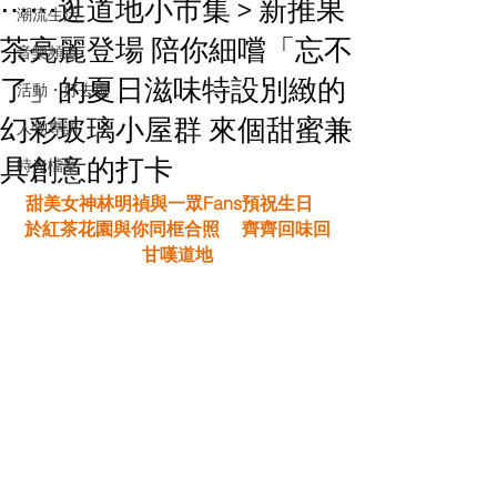
⋯⋯逛道地小市集 > 新推果
潮流生活
茶亮麗登場 陪你細嚐「忘不
音樂頻道
了」的夏日滋味特設別緻的
活動・好去處
幻彩玻璃小屋群 來個甜蜜兼
人物專訪
具創意的打卡
時光檔案
甜美女神林明禎與一眾Fans預祝生日    
於紅茶花園與你同框合照     齊齊回味回
甘嘆道地