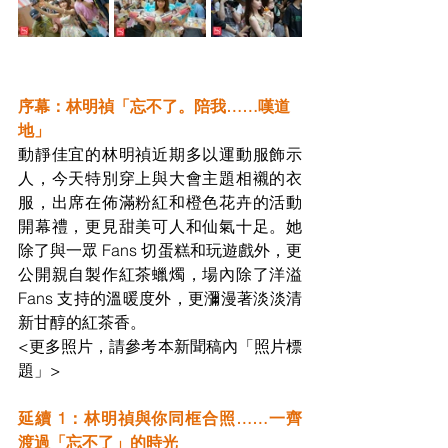
序幕：林明禎「忘不了。陪我……嘆道
地」
動靜佳宜的林明禎近期多以運動服飾示
人，今天特別穿上與大會主題相襯
的衣
服，出席在佈滿粉紅和橙色花卉的活動
開幕禮，更見甜美可人和仙氣十足。她
除了與一眾 Fans 切蛋糕和玩遊戲外，更 
公開親自製作紅茶
蠟燭
，場內除了洋溢 
Fans 支持的溫暖度外，更瀰漫著淡淡清
新甘醇的紅茶香。
<更多照片，請參考本新聞稿內「照片標
題」>
延續 1：林明禎與你同框合照……一齊
渡過「忘不了」的時光