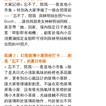
大家記得< 
忘不了。陪我⋯⋯逛道地小
市集 
> 特別為大家
準備了一個合照環節 
──
「忘不了。陪我 · 與林明禎合照Photo 
Booth」，讓你與甜美女神林明禎同框，
甚至帶「她」回家。場內指定日子會設
置「即影即有相機」，顧客於場內小店
消費滿指定金額即可得到與林明禎相框
合照的4R照片。
延續 2： 幻彩玻璃小屋陪你打卡……創
造「忘不了」的夏日幸福
< 
忘不了。陪我⋯⋯逛道地小市集 
>除
了是具日式小清新風味的
粉橙色系花園
外，更有別出心裁設計的玻璃小屋群，
讓大家發揮攝影創意。不論在彩色玻璃
屏風小屋、設有發光熱氣球造形燈的玻
璃小木屋和小茶座，光線接觸不同位置
的玻璃和於玻璃前物件，均折射出不同