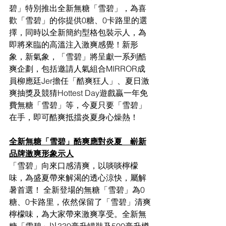
碧」特別推出全新無糖「雪碧」，為喜
歡「雪碧」的你提供0糖、0卡路里的選
擇，同時以全新簡約型格包裝示人，為
即將來臨的高溫注入激爽感覺！新形
象，新氣象，「雪碧」將呈獻一系列酷
爽企劃，包括邀請人氣組合MIRROR成
員柳應廷Jer擔任「酷爽狂人」、夏日激
爽抽獎及競猜Hottest Day​遊戲贏一年免
費無糖「雪碧」等，今夏只要「雪碧」
在手，即可酷爽抵擋炎夏身心燥熱！
全新無糖「雪碧」酷爽應對炎夏　嶄新
品牌激爽形象示人
「雪碧」向來口感清爽，以啖啖檸檬
味，為盛夏帶來解渴的透心涼快，屬解
暑首選！ 全新登場的無糖「雪碧」為0
糖、0卡路里，依然保留了「雪碧」清爽
檸檬味，為大家帶來激爽享受。全新無
糖「雪碧」以330毫升罐裝及500毫升樽