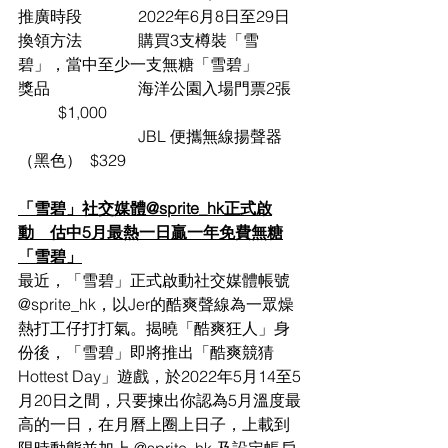
推廣時段		2022年6月8日至29日	
換領方法		購買3支樽裝「雪
碧」，當中至少一支無糖「雪碧」	
獎品			海洋公園入場門票2張	
	$1,000
			JBL 便攜無線揚聲器
（黑色）  $329
「雪碧」社交媒體@sprite_hk正式啟
動　估中5月最熱一日贏一年免費無糖
「雪碧」
最近，「雪碧」正式啟動社交媒體帳號 
@sprite_hk，以Jer的酷爽聲線為一眾燥
熱打工仔打打氣。揭曉「酷爽狂人」身
份後，「雪碧」即將推出「酷爽競猜
Hottest Day​」遊戲，於2022年5月14至5
月20日之間，只要揀出你認為5月溫度最
高的一日，在月曆上圈上日子，上載到
限時動態並加上 @sprite_hk 及設定帳戶