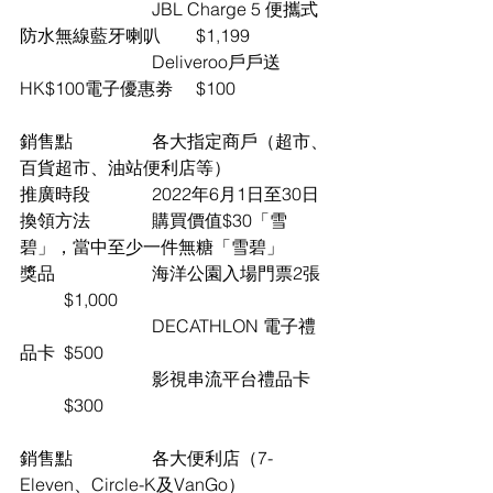
			JBL Charge 5 便攜式
防水無線藍牙喇叭	$1,199
			Deliveroo戶戶送
HK$100電子優惠劵	$100
銷售點		各大指定商戶（超市、
百貨超市、油站便利店等）	
推廣時段		2022年6月1日至30日	
換領方法		購買價值$30「雪
碧」，當中至少一件無糖「雪碧」	
獎品			海洋公園入場門票2張	
	$1,000
			DECATHLON 電子禮
品卡	$500
			影視串流平台禮品卡  	
	$300
銷售點		各大便利店（7-
Eleven、Circle-K及VanGo）	