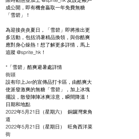
成公開，即有機會贏取一年免費無糖
「雪碧」！
​為迎接炎炎夏日，「雪碧」即將推出更
多活動，包括消暑精品換領，與你酷爽
應對身心燥熱！想了解更多詳情，馬上
追蹤 @sprite_hk！
*「雪碧」酷爽避暑處詳情
街頭
設有印上Jer的宣傳品打卡區，由酷爽大
使派發激爽的無糖「雪碧」，加上冰塊
擺設，散發陣陣冰爽涼意，瞬間降溫！
日期和地點
2022年5月21日（星期六）	銅鑼灣東角
道
2022年5月21日（星期日）	旺角西洋菜
街	