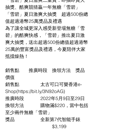
抽獎、酷爽競猜贏一年無糖「雪碧」
「雪碧」夏日激爽大抽獎　超過500份總
值超過港幣25萬獎品及禮遇
為了讓全城更深入感受新登場無糖「雪
碧」的酷爽快感，「雪碧」推出夏日激
爽大抽獎，送出超過500份總值超過港幣
25萬的豐富獎品及禮遇，今夏陪伴大家
抵擋燥熱！
銷售點	推廣時段	換領方法	獎品	
價值
銷售點		太古可口可樂香港e-
Shop(https://bit.ly/3N92oAG) 
推廣時段		2022年5月9日至29日	
換領方法		購物滿$220，當中包括
至少兩件無糖「雪碧」	
獎品			全新第7代智能手錶	
				$3,199