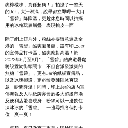
爽檸檬味，真係超爽！」拍攝了一整天
的Jer，大汗淋漓，說畢都立即呷一大口
「雪碧」降降溫，更趁休息時間以拍攝
用的冰粒玩層層疊，表現挑皮一面！
除了網上短片外，粉絲亦要留意遍及全
港的「雪碧」酷爽避暑處，設有印上Jer
的宣傳品打卡區，酷爽應對高溫！於
2022年5月至6月*，「雪碧」酷爽避暑處
將設置於街頭鬧市，不但會派發激爽的
無糖「雪碧」，更有Jer的紙板宣傳品，
以及冰塊擺設，定必散發陣陣冰爽涼
意，瞬間降溫！同時，印上Jer的店內宣
傳海報及人型紙牌亦會於各大超級市場
及便利店驚喜現身，粉絲可以一邊飲住
凍冰冰的「雪碧」，一邊尋找各個打卡
位，爽一爽！
「雪碧」夏日激爽二重賞：即抽即賞大