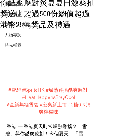
你酷爽應對炎夏夏日激爽抽
潮流生活
獎送出超過500份總值超過
音樂頻道
港幣25萬獎品及禮遇
活動・好去處
人物專訪
時光檔案
#雪碧
#SpriteHK
#燥熱難擋酷爽應對
#HeatHappensStayCool
#全新無糖雪碧
#激爽新上市
#0糖0卡清
爽檸檬味
香港 
— 
香港夏天時常燥熱難擋？「雪
碧」與你酷爽應對！今個夏天，「雪