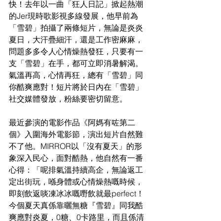
快！去年以一曲「狂人日記」掀起熱潮
的Jer現時歌影視多線發展，他早前為
「雪碧」拍攝了兩條短片，無論是炎炎
夏日，大汗疊細汗，還是工作密麻麻，
問題多多令人心情燥熱發狂，只要有一
支「雪碧」在手，都可立即消暑解渴。
氣溫再高，心情再狂，總有「雪碧」同
你酷爽應對！短片將於日內在「雪碧」
社交媒體發放，粉絲要密切留意。
最近參演的電影作品《阿媽有咗第二
個》入圍海外電影節，演出短片自然難
不了他。MIRROR以「沒有夏天」的形
象深入民心，面對酷熱，他自然有一番
心得：「呢排氣溫持續高企，無論返工
定出街玩，喺身體或心情燥熱嘅時候，
即刻飲返啖凍冰冰嘅嘢飲就最perfect！
今個夏天真係靠曬無糖『雪碧』同我酷
爽應對炎夏，0糖、0卡路里，而且係清