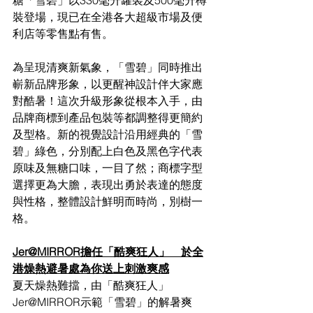
裝登場，現已在全港各大超級市場及便
利店等零售點有售。
為呈現清爽新氣象，「雪碧」同時推出
嶄新品牌形象，以更醒神設計伴大家應
對酷暑！這次升級形象從根本入手，由
品牌商標到產品包裝等都調整得更簡約
及型格。新的視覺設計沿用經典的「雪
碧」綠色，分別配上白色及黑色字代表
原味及無糖口味，一目了然；商標字型
選擇更為大膽，表現出勇於表達的態度
與性格，整體設計鮮明而時尚，別樹一
格。
Jer@MIRROR擔任「酷爽狂人」　於全
港燥熱避暑處為你送上刺激爽感
夏天燥熱難擋，由「酷爽狂人」
Jer@MIRROR示範「雪碧」的解暑爽