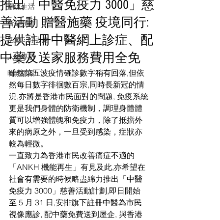
推出「中醫免疫力 3000」慈
潮流生活
善活動 贈醫施藥 疫境同行:
音樂頻道
提供註冊中醫網上診症、配
活動・好去處
中藥及送家服務費用全免
人物專訪
雖然第五波疫情確診數字稍有回落,但依
時光檔案
然每日數字徘徊數百宗,同時長新冠的情
況,亦將是香港市民面對的問題, 免疫系統
更是我們身體的防衛機制，調理身體體
質可以增強體魄和免疫力，除了抵擋外
來的病原之外，一旦受到感染，症狀亦
較為輕微。 
一直致力為香港市民改善痛症不適的
「ANKH 機能再生」有見及此,亦希望在
社會有需要的時候略盡綿力推出「中醫
免疫力 3000」慈善活動計劃,即日開始
至 5 月 31 日,安排旗下註冊中醫為市民
視像應診, 配中藥免費送到屋企, 與香港