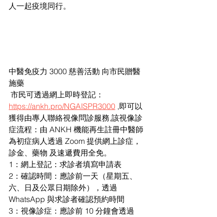
人一起疫境同行。
中醫免疫力 3000 慈善活動 向市民贈醫
施藥 
 市民可透過網上即時登記：
https://ankh.pro/NGAISPR3000
 ,即可以
獲得由專人聯絡視像問診服務,該視像診
症流程：由 ANKH 機能再生註冊中醫師
為初症病人透過 Zoom 提供網上診症，
診金、藥物 及速遞費用全免。 
1：網上登記：求診者填寫申請表 
2：確認時間：應診前一天（星期五、
六、日及公眾日期除外），透過 
WhatsApp 與求診者確認預約時間 
3：視像診症：應診前 10 分鐘會透過 