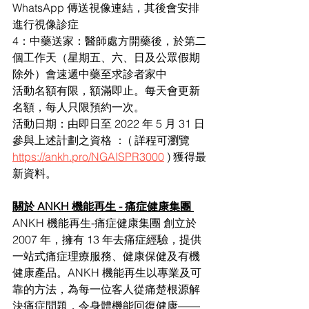
WhatsApp 傳送視像連結，其後會安排
進行視像診症 
4：中藥送家：醫師處方開藥後，於第二
個工作天（星期五、六、日及公眾假期 
除外）會速遞中藥至求診者家中 
活動名額有限，額滿即止。每天會更新
名額，每人只限預約一次。
活動日期：由即日至 2022 年 5 月 31 日 
參與上述計劃之資格 ： ( 詳程可瀏覽 
https://ankh.pro/NGAISPR3000
 ) 獲得最
新資料。
關於 ANKH 機能再生 - 痛症健康集團 
ANKH 機能再生-痛症健康集團 創立於 
2007 年，擁有 13 年去痛症經驗，提供
一站式痛症理療服務、健康保健及有機
健康產品。ANKH 機能再生以專業及可
靠的方法，為每一位客人從痛楚根源解
決痛症問題，令身體機能回復健康——