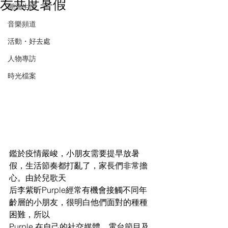
友共度暑假
潮流生活
音樂頻道
活動・好去處
人物專訪
時光檔案
鑑於疫情嚴峻，小朋友需要提早放暑
假，生活節奏都打亂了，家長們非常擔
心。由於兒歌天
后李紫昕Purple經常有機會接觸不同年
齡層的小朋友，很明白他們面對的種種
困難，所以
Purple 在自己的社交媒體、電台節目及