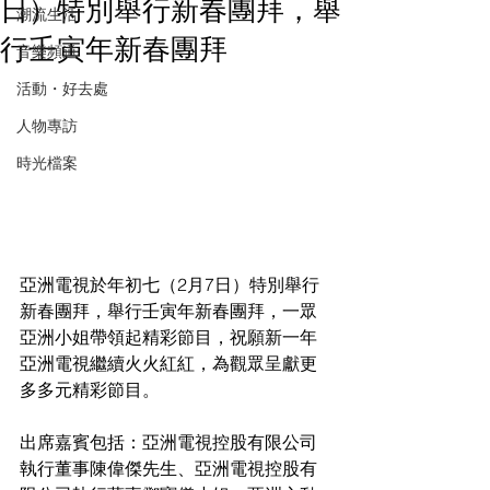
日）特別舉行新春團拜，舉
潮流生活
行壬寅年新春團拜
音樂頻道
活動・好去處
人物專訪
時光檔案
亞洲電視於年初七（2月7日）特別舉行
新春團拜，舉行壬寅年新春團拜，一眾
亞洲小姐帶領起精彩節目，祝願新一年
亞洲電視繼續火火紅紅，為觀眾呈獻更
多多元精彩節目。    
出席嘉賓包括：亞洲電視控股有限公司
執行董事陳偉傑先生、亞洲電視控股有