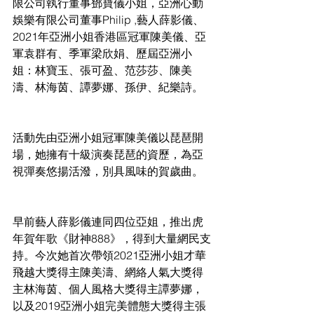
限公司執行董事鄧寶儀小姐，亞洲心動
娛樂有限公司董事Philip ,藝人薛影儀、
2021年亞洲小姐香港區冠軍陳美儀、亞
軍袁群有、季軍梁欣娟、歷屆亞洲小
姐：林寶玉、張可盈、范莎莎、陳美
濤、林海茵、譚夢娜、孫伊、紀樂詩。  
活動先由亞洲小姐冠軍陳美儀以琵琶開
場，她擁有十級演奏琵琶的資歷，為亞
視彈奏悠揚活潑，別具風味的賀歲曲。  
早前藝人薛影儀連同四位亞姐，推出虎
年賀年歌《財神888》，得到大量網民支
持。今次她首次帶領2021亞洲小姐才華
飛越大獎得主陳美濤、網絡人氣大獎得
主林海茵、個人風格大獎得主譚夢娜，
以及2019亞洲小姐完美體態大獎得主張