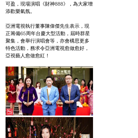
可盈，現場演唱《財神888》，為大家增
添歡樂氣氛。    
亞洲電視執行董事陳偉傑先生表示，現
正籌備65周年台慶大型活動，屆時群星
聚集，會舉行演唱會等，亦會構思更多
特色活動，務求令亞洲電視愈做愈好，
亞視藝人愈做愈紅！