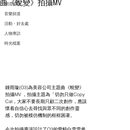
曲《蛻變》拍攝MV
潮流生活
音樂頻道
活動・好去處
人物專訪
時光檔案
鍾雨璇(O3)為美容公司主題曲《蛻變》
拍攝MV ，拍攝主題為「切勿只做Copy 
Cat，大家不要長期只顧二次創作，應該
懷着自信心去尋找與眾不同的創作靈
感，切勿被模仿機制的框框困著。 
今次拍攝導演設計了O3的愛貓白雪雪參