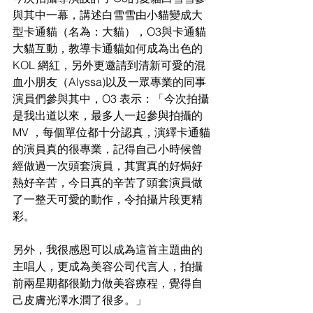
與其中一幕，講述白雪雪由小貓變成大
型卡通貓（名為：大貓），O3與卡通貓
大貓互動，教導卡通貓如何成為出色的
KOL 網紅，另外更邀請到清新可愛的混
血小朋友（Alyssa)以及一眾專業的同事
演員們參與其中，O3 表示：「今次拍攝
是我出道以來，最多人一起參與拍攝的
MV ，每個單位都十分認真，演繹卡通貓
的演員真的很專業，記得自己小時候曾
經做過一次頭套演員，其實真的好焗好
熱好辛苦，今日真的辛苦了頭套演員做
了一整天可愛的動作，令拍攝片段更精
彩。
另外，我很感恩可以成為這首主題曲的
主唱人，更成為美容公司代言人，拍攝
前兩星期都很勤力做美容療程，覺得自
己皮膚光澤水潤了很多。」