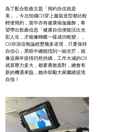
為了配合歌曲主題「簡約自信就是
美」，今次拍攝O3穿上服裝造型都比較
輕便簡約，當中亦有健康瑜伽服飾，希
望帶出歌曲信息「健康自信便能活出光
彩人生，才能像蝴蝶一樣成功蛻變」，
O3亦深信無論經歷幾多逆境，只要保持
自信心，黑暗中總能找到一絲光芒，就
像這兩年疫情仍然持續，工作大減的O3
就算壓力多大，都要勇敢面對，總會有
新的機遇來臨，她亦鼓勵大家繼續逆境
自強！