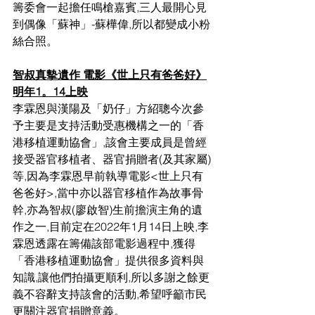
籌委會一起擔任鳴槍嘉賓,三人最開心見
到偶像「蘇神」-蘇樺偉,所以都變成小粉
絲合照。
智叔真摰遺作 電影《世上只有爸爸好》
明年1。14上映
李霖恩與漢陽及「奶仔」方紹聰今次參
予主要是支持活動受惠機構之一的「香
港移植運動協會」,該會主要成員是曾經
接受器官移植者、器官捐贈者(及其家屬)
等,因為李霖恩早前執導電影<世上只有
爸爸好>,當中亦以器官移植作為故事骨
幹,亦為智叔(廖啟智)生前擔演主角的遺
作之一,目前定在2022年1月14日上映,李
霖恩透露在籌備該部電影過程中,獲得
「香港移植運動協會」提供很多資料與
知識,讓他們拍攝更順利,所以多謝之餘更
義不容辭支持該會的活動,希望呼籲市民
更關注器官捐贈意義。