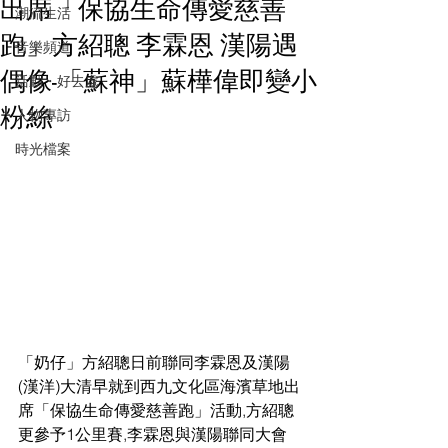
出席「保協生命傳愛慈善
潮流生活
跑」方紹聰 李霖恩 漢陽遇
音樂頻道
偶像-「蘇神」蘇樺偉即變小
活動・好去處
粉絲
人物專訪
時光檔案
「奶仔」方紹聰日前聯同李霖恩及漢陽 
(漢洋)大清早就到西九文化區海濱草地出
席「保協生命傳愛慈善跑」活動,方紹聰
更參予1公里賽,李霖恩與漢陽聯同大會