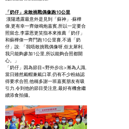
「奶仔」未敢挑戰偶像跑10公里
 漢陽透露最意外是見到「蘇神」-蘇樺
偉,更有幸一齊做鳴炮嘉賓,所以一定要合
照留念,李霖恩更笑指本來推薦「奶仔」
和蘇樺偉一齊鬥跑10公里賽,不過「奶
仔」說: 「我唔敢挑戰偶像呀,佢太犀利,
我只能夠參加1公里,所以能夠合照都開
心。」
「奶仔」因為節目<野外步出>漸為人識,
當日雖然戴帽兼戴口罩,仍有不少粉絲認
得要求合照,他稱多謝一班嘉賓朋友有吸
引力,令到他的節目受注意,最好有機會繼
續添食拍攝。