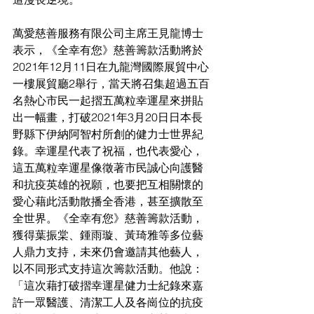
萬愛慈善服務有限公司主席王見龍博士
表示，《全幸有您》慈善籌款活動將於
2021年12月11日在九龍灣國際展貿中心
一樓展貿廳2舉行，當天將召集超過五百
名熱心市民一起摺五萬粒幸運星來拼貼
出一幅畫，打破2021年3月20日日本長
野縣下伊納阿智村所創的健力士世界紀
錄。幸運星代表了祝福，也代表愛心，
這五萬粒幸運星像徵著市民誠心向護醫
和抗疫英雄的祝願，也要把互相關懷的
愛心藉此活動散播全香港，甚至擴散至
全世界。《全幸有您》慈善籌款活動，
獲得葉振棠、鍾雨璇、黃琦雅等多位藝
人鼎力支持，未來仍會邀請其他藝人，
以不同形式支持這次籌款活動。他說：
「這次藉打破摺幸運星健力士紀錄來嘉
許一眾醫護、清潔工人及各崗位的抗疫