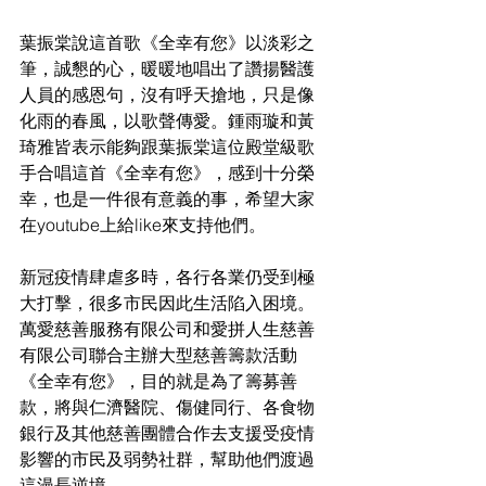
葉振棠說這首歌《全幸有您》以淡彩之
筆，誠懇的心，暖暖地唱出了讚揚醫護
人員的感恩句，沒有呼天搶地，只是像
化雨的春風，以歌聲傳愛。鍾雨璇和黃
琦雅皆表示能夠跟葉振棠這位殿堂級歌
手合唱這首《全幸有您》，感到十分榮
幸，也是一件很有意義的事，希望大家
在youtube上給like來支持他們。
新冠疫情肆虐多時，各行各業仍受到極
大打擊，很多市民因此生活陷入困境。
萬愛慈善服務有限公司和愛拼人生慈善
有限公司聯合主辦大型慈善籌款活動
《全幸有您》，目的就是為了籌募善
款，將與仁濟醫院、傷健同行、各食物
銀行及其他慈善團體合作去支援受疫情
影響的市民及弱勢社群，幫助他們渡過
這漫長逆境。