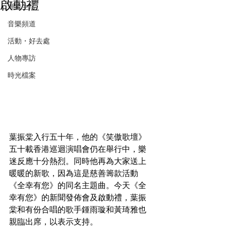
啟動禮
潮流生活
音樂頻道
活動・好去處
人物專訪
時光檔案
葉振棠入行五十年，他的《笑傲歌壇》
五十載香港巡迴演唱會仍在舉行中，樂
迷反應十分熱烈。同時他再為大家送上
暖暖的新歌，因為這是慈善籌款活動
《全幸有您》的同名主題曲。今天《全
幸有您》的新聞發佈會及啟動禮，葉振
棠和有份合唱的歌手鍾雨璇和黃琦雅也
親臨出席，以表示支持。