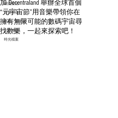
加 Decentraland 舉辦全球首個
潮流生活
“元宇宙節”用音樂帶領你在
音樂頻道
擁有無限可能的數碼宇宙尋
活動・好去處
找歡樂，一起來探索吧！
人物專訪
時光檔案