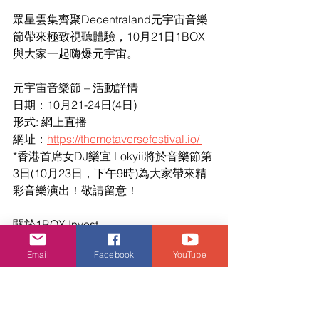
眾星雲集齊聚Decentraland元宇宙音樂
節帶來極致視聽體驗，10月21日1BOX
與大家一起嗨爆元宇宙。
元宇宙音樂節 – 活動詳情
日期：10月21-24日(4日)
形式: 網上直播
網址：
https://themetaversefestival.io/ 
*香港首席女DJ樂宜 Lokyii將於音樂節第
3日(10月23日，下午9時)為大家帶來精
彩音樂演出！敬請留意！
關於1BOX Invest
1BOX是由頂級團隊打造的跨元宇宙NFT
Email
Facebook
YouTube
發行及交易平台，由1BOX Invest和
1BOX Exchange兩部分組成。致力於將
跨元宇宙頂級IP帶入我們的生態，完成
NFT流動性提升及價值發現。