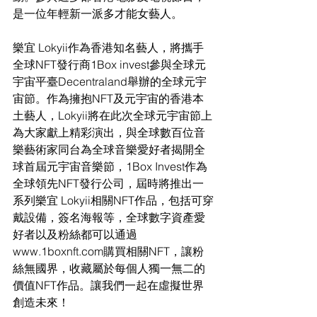
是一位年輕新一派多才能女藝人。
樂宜 Lokyii作為香港知名藝人，將攜手
全球NFT發行商1Box invest參與全球元
宇宙平臺Decentraland舉辦的全球元宇
宙節。作為擁抱NFT及元宇宙的香港本
土藝人，Lokyii將在此次全球元宇宙節上
為大家獻上精彩演出，與全球數百位音
樂藝術家同台為全球音樂愛好者揭開全
球首屆元宇宙音樂節，1Box Invest作為
全球領先NFT發行公司，屆時將推出一
系列樂宜 Lokyii相關NFT作品，包括可穿
戴設備，簽名海報等，全球數字資產愛
好者以及粉絲都可以通過
www.1boxnft.com購買相關NFT，讓粉
絲無國界，收藏屬於每個人獨一無二的
價值NFT作品。讓我們一起在虛擬世界
創造未來！