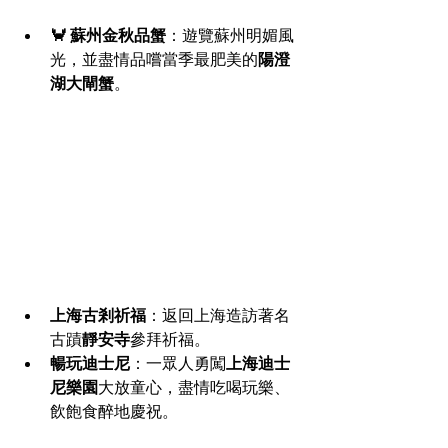
🦀 蘇州金秋品蟹
：遊覽蘇州明媚風
光，並盡情品嚐當季最肥美的
陽澄
湖大閘蟹
。
上海古剎祈福
：返回上海造訪著名
古蹟
靜安寺
參拜祈福。
暢玩迪士尼
：一眾人勇闖
上海迪士
尼樂園
大放童心，盡情吃喝玩樂、
飲飽食醉地慶祝。