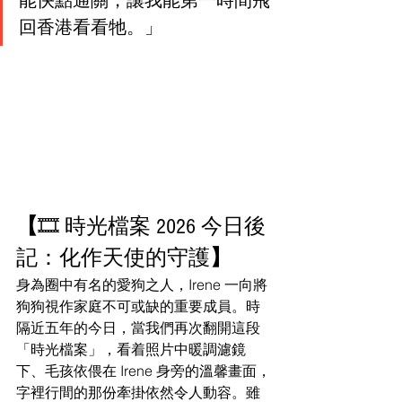
回香港看看牠。」
【
🎞️ 時光檔案 2026 今日後
記：化作天使的守護
】
身為圈中有名的愛狗之人，Irene 一向將
狗狗視作家庭不可或缺的重要成員。時
隔近五年的今日，當我們再次翻開這段
「時光檔案」，看着照片中暖調濾鏡
下、毛孩依偎在 Irene 身旁的溫馨畫面，
字裡行間的那份牽掛依然令人動容。雖