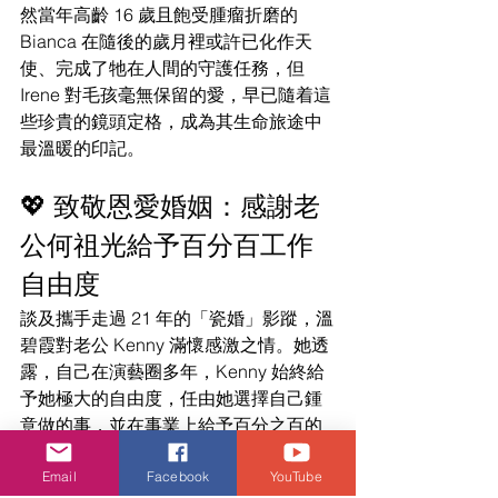
然當年高齡 16 歲且飽受腫瘤折磨的 
Bianca 在隨後的歲月裡或許已化作天
使、完成了牠在人間的守護任務，但 
Irene 對毛孩毫無保留的愛，早已隨着這
些珍貴的鏡頭定格，成為其生命旅途中
最溫暖的印記。
💖 致敬恩愛婚姻：感謝老
公何祖光給予百分百工作
自由度
談及攜手走過 21 年的「瓷婚」影蹤，溫
碧霞對老公 Kenny 滿懷感激之情。她透
露，自己在演藝圈多年，Kenny 始終給
予她極大的自由度，任由她選擇自己鍾
意做的事，並在事業上給予百分之百的
無條件支持。
Irene 甜蜜表示：「這麼多年來，工作上
Email
Facebook
YouTube