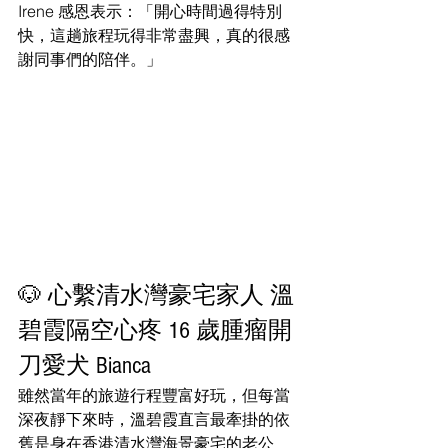
Irene 感恩表示：「開心時間過得特別
快，這趟旅程玩得非常盡興，真的很感
謝同事們的陪伴。」
🐶 心繫清水灣豪宅家人 溫
碧霞隔空心疼 16 歲腫瘤開
刀愛犬 Bianca
雖然當年的旅遊行程豐富好玩，但每當
深夜靜下來時，溫碧霞直言最牽掛的依
舊是身在香港清水灣海景豪宅的老公 