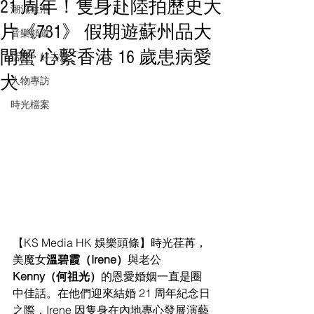
21 周年！隻身赴陸拍歷史大
潮流生活
片《731》 假期遊蘇州品大
音樂頻道
閘蟹 心繫香港 16 歲患病愛
活動・好去處
犬
人物專訪
時光檔案
【KS Media HK 娛樂頭條】時光荏苒，
美魔女
溫碧霞（Irene）
與老公 
Kenny（何祖光）
的恩愛婚姻一直是圈
中佳話。在他們迎來結婚 21 周年紀念日
之際，Irene 因隻身在內地專心發展演藝