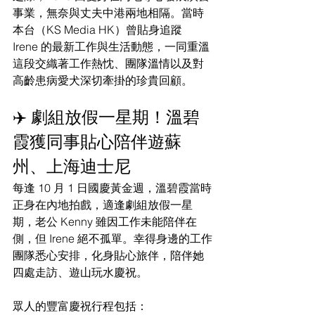
事業，無奈與丈夫中港兩地相隔。當時
本台（KS Media HK）曾貼身追蹤 
Irene 的最新工作與生活動態，一同重溫
這段交織著工作熱忱、團隊溫情以及對
高齡患病愛犬深切牽掛的珍貴回顧。
✈️ 劇組放假一星期！溫碧
霞獲同事貼心陪伴遊蘇
州、上海迪士尼
每逢 10 月 1 日國慶黃金週，溫碧霞當時
正身在內地拍戲，適逢劇組放假一星
期，老公 Kenny 雖因工作未能陪伴在
側，但 Irene 絕不孤單。幸得身邊的工作
團隊悉心安排，化身貼心旅伴，陪伴她
四處走訪、遊山玩水慶祝。
眾人的豐富慶祝行程包括：