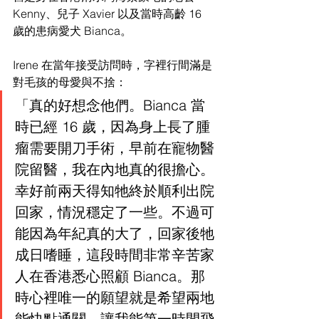
Kenny、兒子 Xavier 以及當時高齡 16 
歲的患病愛犬 Bianca。
Irene 在當年接受訪問時，字裡行間滿是
對毛孩的母愛與不捨：
「真的好想念他們。Bianca 當
時已經 16 歲，因為身上長了腫
瘤需要開刀手術，早前在寵物醫
院留醫，我在內地真的很擔心。
幸好前兩天得知牠終於順利出院
回家，情況穩定了一些。不過可
能因為年紀真的大了，回家後牠
成日嗜睡，這段時間非常辛苦家
人在香港悉心照顧 Bianca。那
時心裡唯一的願望就是希望兩地
能快點通關，讓我能第一時間飛