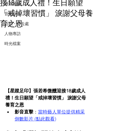
接18歲成人禮！生日願望
潮流生活
「戒掉壞習慣」 淚謝父母養
音樂頻道
育之恩
活動・好去處
人物專訪
時光檔案
【星蹤足印】張若希微醺迎接18歲成人
禮！生日願望「戒掉壞習慣」 淚謝父母
養育之恩
影音直擊
：
當時藝人單位提供精采
倒數影片 (點此觀看)