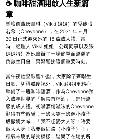
☕️ 咖啡甜酒開啟人生新篇
章
樂壇前輩唐韋琪（Vikki 姐姐）的愛徒張
若希（Cheyenne），在 2021 年 9 月 
30 日正式迎來她的 18 歲成人禮。當
時，經理人 Vikki 姐姐、公司同事以及張
媽媽特別為她籌辦了一場簡單而溫馨的
倒數生日會，齊聚迎接這個重要時刻。
當午夜鐘聲敲響12點，大家除了齊唱生
日歌、切蛋糕慶祝外，Vikki姐姐更精心
準備了一瓶咖啡甜酒，作為Cheyenne踏
入成年世界的「解禁首杯酒」，進行溫
馨的成人禮。初嚐酒精滋味的Cheyenne
顯得有些微醺，一邊大笑一邊像小孩子
般撒嬌大喊：「我不想變大人呀！唔要
做大人呀！我要做細路（小孩子）！」 
稚氣未脫的爆笑模樣，逗樂了在場的所