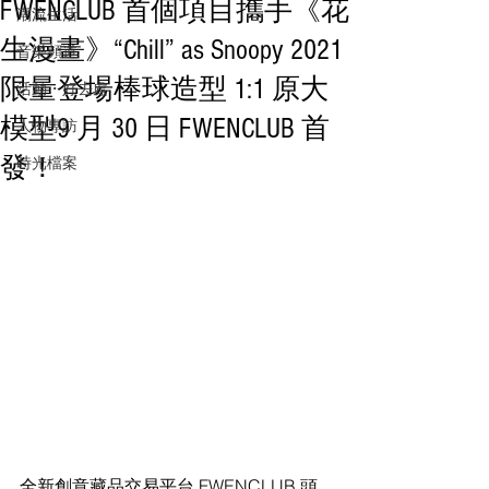
FWENCLUB 首個項目攜手《花
潮流生活
生漫畫》“Chill” as Snoopy 2021
音樂頻道
限量登場棒球造型 1:1 原大
活動・好去處
模型9 月 30 日 FWENCLUB 首
人物專訪
發！
時光檔案
全新創意藏品交易平台 FWENCLUB 頭