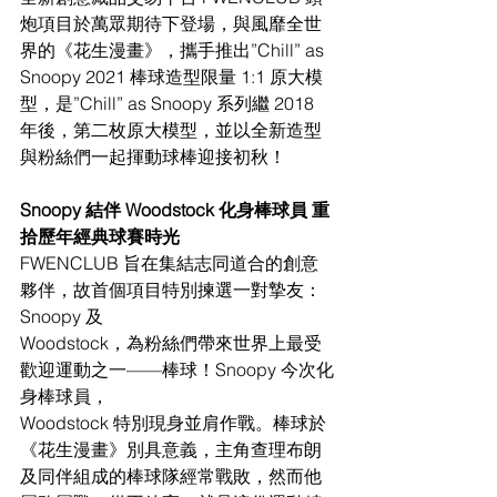
炮項目於萬眾期待下登場，與風靡全世
界的《花生漫畫》，攜手推出”Chill” as 
Snoopy 2021 棒球造型限量 1:1 原大模
型，是”Chill” as Snoopy 系列繼 2018 
年後，第二枚原大模型，並以全新造型
與粉絲們一起揮動球棒迎接初秋！
Snoopy 結伴 Woodstock 化身棒球員 重
拾歷年經典球賽時光
FWENCLUB 旨在集結志同道合的創意
夥伴，故首個項目特別揀選一對摯友：
Snoopy 及
Woodstock，為粉絲們帶來世界上最受
歡迎運動之一——棒球！Snoopy 今次化
身棒球員，
Woodstock 特別現身並肩作戰。棒球於
《花生漫畫》別具意義，主角查理布朗
及同伴組成的棒球隊經常戰敗，然而他