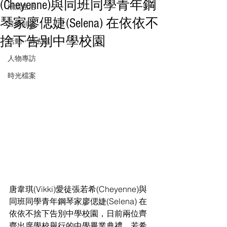
(Cheyenne)與同班同學青年鋼
潮流生活
琴家廖偲婕(Selena) 在依依不
音樂頻道
捨下告別中學校園
活動・好去處
人物專訪
時光檔案
唐韋琪(Vikki)愛徒張若希(Cheyenne)與
同班同學青年鋼琴家廖偲婕(Selena) 在
依依不捨下告別中學校園，日前兩位齊
齊出席學校舉行的中學畢業典禮，若希