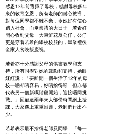
感恩12年前選擇了母校，感謝母校多年
來的教育之恩，所有老師的耐心教導，
對每位同學都不離不棄，令她好有信心
踏入社會，而畢業禮的大日子，若希好
開心收到父母一大束鮮花及公仔，公仔
更是穿着若希的學校校服的，畢業禮後
全家人食晚飯慶祝。
若希亦十分感謝父母的供書教學和支
持，所有同學對她的鼓勵和支持，她眼
紅紅說：「要離開一個生活了12年的母
校一啲都唔容易，好唔捨得呀，但亦都
代表另一個新嘅階段開始，迎接唔同挑
戰。」回顧這兩年來大部份時間網上授
課，大家遇上重重困難，老師們付出不
少。
若希表示最不捨得老師及同學：「每一