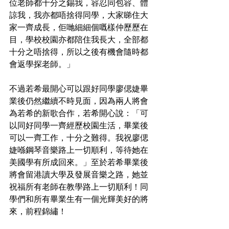
位老師都十分之錫我，容忍同包容、體
諒我，我亦都唔捨得同學，大家睇住大
家一齊成長，佢哋細細個嘅樣仲歷歷在
目，學校校園亦都陪住我長大，全部都
十分之唔捨得，所以之後有機會隨時都
會返學探老師。」
不過若希最開心可以跟好同學廖偲婕畢
業後仍然繼續不時見面，因為兩人將會
為若希的新歌合作，若希開心說：「可
以同好同學一齊經歷校園生活，畢業後
可以一齊工作，十分之難得。我祝廖偲
婕喺鋼琴音樂路上一切順利，等待她在
美國學有所成回來。」至於若希畢業後
將會留港讀大學及發展音樂之路，她並
祝福所有老師在教學路上一切順利！同
學們和所有畢業生有一個光輝美好的將
來，前程錦繡！