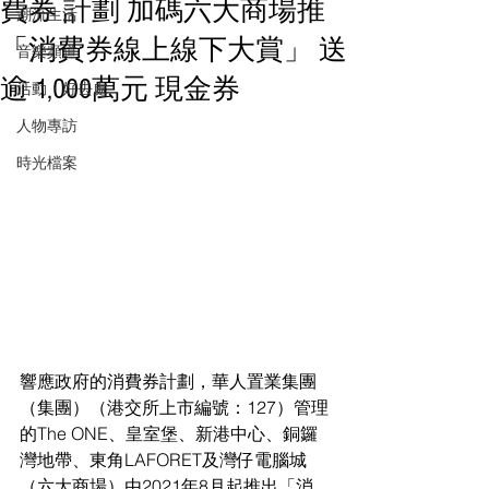
費券 計劃 加碼六大商場推
潮流生活
「消費券線上線下大賞」 送
音樂頻道
逾 1,000萬元 現金券
活動・好去處
人物專訪
時光檔案
響應政府的消費券計劃，華人置業集團
（集團）（港交所上市編號：127）管理
的The ONE、皇室堡、新港中心、銅鑼
灣地帶、東角LAFORET及灣仔電腦城
（六大商場）由2021年8月起推出「消