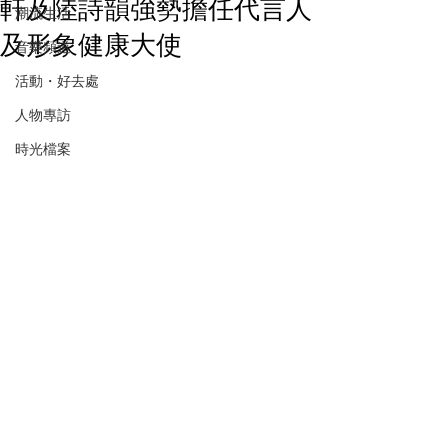
軒及陸詩韻強勢擔任代言人
潮流生活
及形象健康大使
音樂頻道
活動・好去處
人物專訪
時光檔案