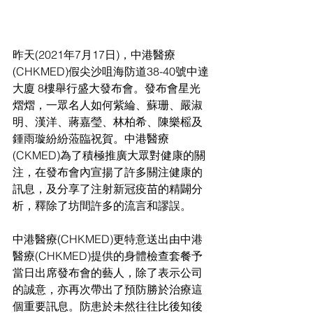
昨天(2021年7月17日)，中港醫療
(CHKMED)假尖沙咀海防道38-40號中達
大廈 8樓舉行盛大發布會。發布會星光
熠熠，一眾名人如何紫綸、蘇珊、嚴淑
明、漢洋、蔣嘉瑩、林柏希、陳樂榣及
鍾雨璇紛紛蒞臨祝賀。中港醫療
(CKMED)為了積極推廣大眾對健康的關
注，在發布會內宣揚了許多關注健康的
訊息，及分享了注射新冠疫苗的精闢分
析，釋除了坊間許多的流言和謬誤。
中港醫療(CHKMED)更特意送出由中港
醫療(CHKMED)提供的身體檢查套餐予
當日出席發布會的藝人，除了表示公司
的誠意，亦再次帶出了預防勝於治療這
個重要訊息。防患於未然往往比後知後