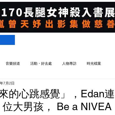
們
音樂頻道
活動・好去處
人物專訪
時光檔案
1年7月2日
來的心跳感覺」，Edan
 3 位大男孩， Be a NIVEA