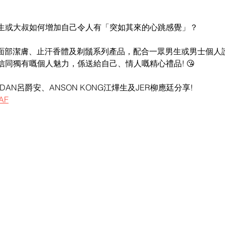
生或大叔如何增加自己令人有「突如其來的心跳感覺」？　
力推介面部潔膚、止汗香體及剃鬚系列產品，配合一眾男生或男士個
同獨有嘅個人魅力，係送給自己、情人嘅精心禮品! 😘
EDAN呂爵安、ANSON KONG江熚生及JER柳應廷分享!
xAF