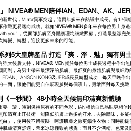
飛」 NIVEA® MEN陪伴IAN、EDAN、AK、JE
新世代，Mirror異軍突起，這兩年多來在熱議中成長。有12個
軍作戰更易邁向成功。就如
NIVEA® MEN
多年來在每位男士身邊
arts with you” ，從面部肌膚至身體護理均細緻照顧，打造最整
次轉變、轉型，迎接更多未來的可能。 
EN全系列5大皇牌產品 打造「爽．淨．魅」獨有男士
有強大後盾支持，
NIVEA® MEN
就於每位男士成長過程中作出無
顧周到，為男士帶來最潔淨的肌膚、最舒爽的身體肌膚與最細緻
N、EDAN、ANSON KONG及JER成長及轉型成功，每天早晚
的一面，讓他們能更自信展現參與每個演出，勇敢面對每天挑戰
《一秒間》 48小時全天候無印清爽新體驗 
重要一環，時刻保持原有的不同色彩，IAN相信自己品味更相信
N
無印清爽止汗技術，能降低肌膚上過多的汗水，去除體味，並能
照白」，使用後不留痕跡，呵護肌膚之餘更錫住衣物；同時能提供
持肌膚清爽舒適，帶來冰涼極致的感覺；而且不含酒精、色素及