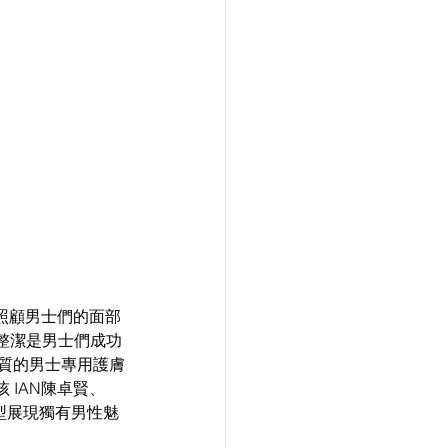
照顧男士們的面部
整潔是男士們成功
質的男士專用護膚
孩 IAN陳卓賢、
信轉型展現獨有男性魅