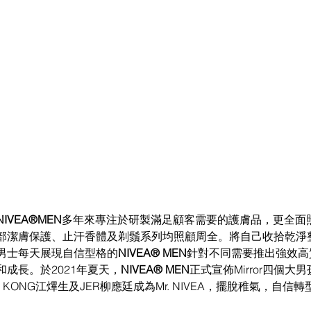
NIVEA®MEN
多年來專注於研製滿足顧客需要的護膚品，更全面
部潔膚保護、止汗香體及剃鬚系列均照顧周全。將自己收拾乾淨
男士每天展現自信型格的
NIVEA® MEN
針對不同需要推出強效高
成長。於2021年夏天，
NIVEA® MEN
正式宣佈Mirror四個大男
N KONG江熚生及JER柳應廷成為Mr. NIVEA，擺脫稚氣，自