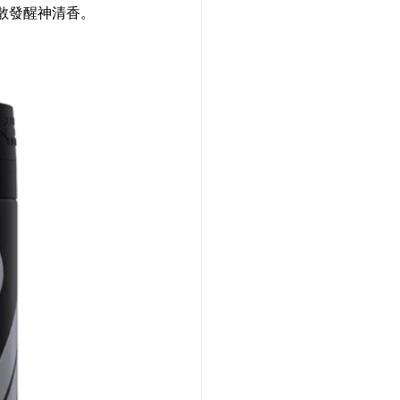
發醒神清香。 