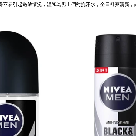
保不易引起過敏情況，溫和為男士們對抗汗水，全日舒爽清新，散