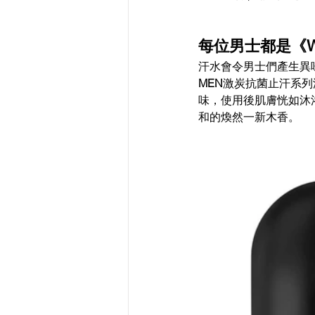
每位男士都是《Wa
汗水會令男士們產生異
MEN
激炭抗菌止汗系列
味，使用後肌膚恍如沐
和的煥然一新木香。 