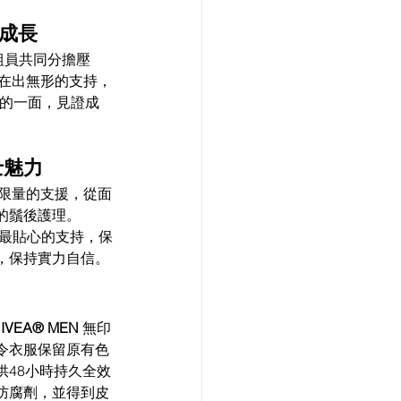
R成長 
組員共同分擔壓
在出無形的支持，
潔完美的一面，見證成
魅力 
限量的支援，從面
的鬚後護理。
作出最貼心的支持，保
，保持實力自信。 
IVEA® MEN 
無印
令衣服保留原有色
48小時持久全效
防腐劑，並得到皮