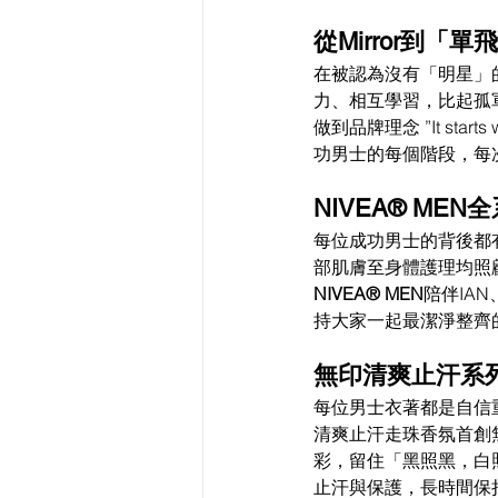
從Mirror到「單
在被認為沒有「明星」的
力、相互學習，比起孤
做到品牌理念 ”It st
功男士的每個階段，每
NIVEA® M
每位成功男士的背後都
部肌膚至身體護理均照
NIVEA® MEN
陪伴IA
持大家一起最潔淨整齊
無印清爽止汗系列
每位男士衣著都是自信
清爽止汗走珠香氛首創
彩，留住「黑照黑，白
止汗與保護，長時間保