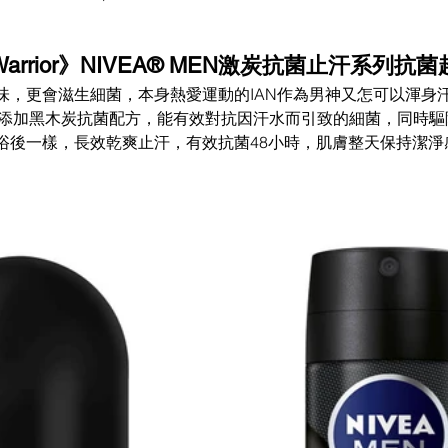
rrior》NIVEA® MEN激炭抗菌止汗系列抗菌
味，更會滋生細菌，本身熱愛運動的IAN作為男神又怎可以渾身
添加黑木炭抗菌配方，能有效對抗因汗水而引致的細菌，同時驅
浴後一樣，長效乾爽止汗，有效抗菌48小時，肌膚整天保持潔淨