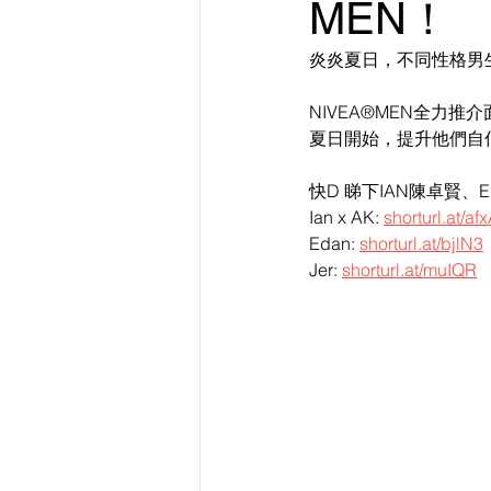
MEN！
炎炎夏日，不同性格男
NIVEA®️MEN全
夏日開始，提升他們自信
快D 睇下IAN陳卓賢、
Ian x AK: 
shorturl.at/af
Edan: 
shorturl.at/bjlN3
Jer: 
shorturl.at/muIQR