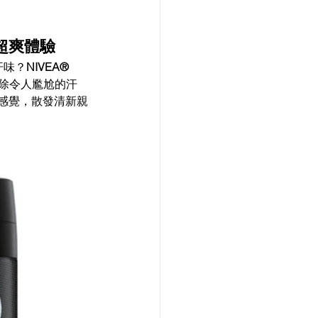
超爽體驗 
汗味？
NIVEA® 
除令人尷尬的汗
感覺，散發清新親