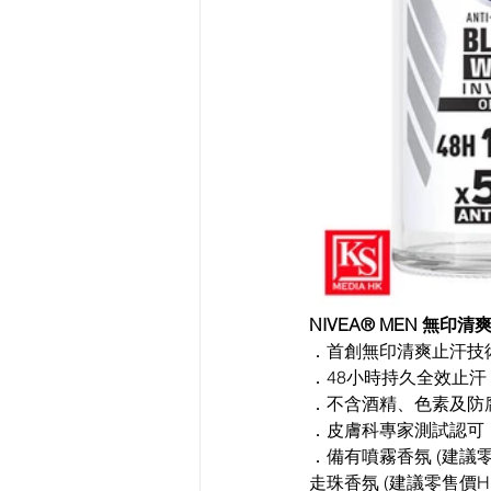
NIVEA® MEN 無印
．首創無印清爽止汗技術
．48小時持久全效止汗 
．不含酒精、色素及防腐
．皮膚科專家測試認可 
．備有噴霧香氛 (建議零售價：
走珠香氛 (建議零售價HK$35