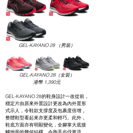
GEL-KAYANO 28 （男裝） 
GEL-KAYANO 28（女裝） 
港幣 1,390元 
GEL-KAYANO 28的鞋身設計一改從前，
穩定片由原來外置設計更改為內外置形
式示人，令鞋款支撐度及包裹度倍增，
整體鞋型看起來亦更柔和輕巧。此外，
鞋底方面亦有明顯變化，全腳掌大底接
觸地面的幾何結構，令跑手步伐更流