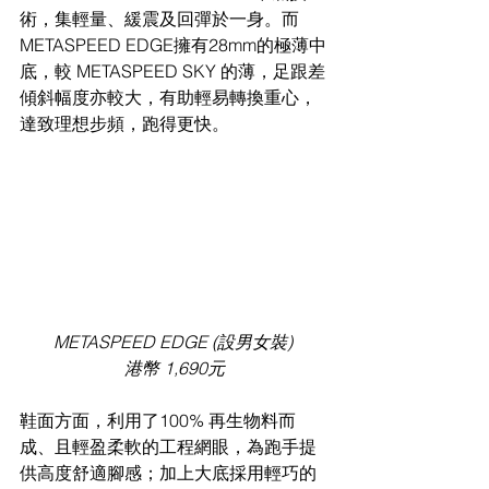
術，集輕量、緩震及回彈於一身。而 
METASPEED EDGE擁有28mm的極薄中
底，較 METASPEED SKY 的薄，足跟差
傾斜幅度亦較大，有助輕易轉換重心，
達致理想步頻，跑得更快。 
METASPEED EDGE (設男女裝) 
港幣 1,690元
鞋面方面，利用了100% 再生物料而
成、且輕盈柔軟的工程網眼，為跑手提
供高度舒適腳感；加上大底採用輕巧的