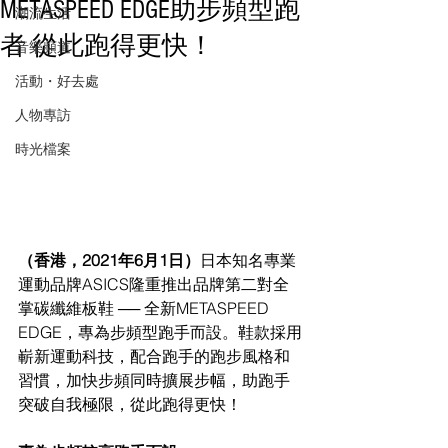
METASPEED EDGE助步頻型跑
潮流生活
者 從此跑得更快！
音樂頻道
活動・好去處
人物專訪
時光檔案
（香港，2021年6月1日）
日本知名專業
運動品牌ASICS隆重推出品牌第二對全
掌碳纖維板鞋 ── 全新METASPEED 
EDGE，專為步頻型跑手而設。鞋款採用
嶄新運動科技，配合跑手的跑步風格和
習慣，加快步頻同時擴展步幅，助跑手
突破自我極限，從此跑得更快！ 