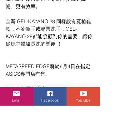
暢、更有效率。 
全新 GEL-KAYANO 28 同樣設有寬楦鞋
款，不論新手或專業跑手，GEL-
KAYANO 28都能照顧到你的需要，讓你
從穩中體驗長跑的樂趣 ！ 
METASPEED EDGE將於6月4日在指定
ASICS專門店有售。 
ASICS專門店地址 
九龍 尖沙咀海港城海運大廈二階 
Email
Facebook
YouTube
OT268-9 號舖 (852) 2818 6330 
九龍 旺角奶路臣街17號THE FOREST 1
樓101號舖 (852) 2387 9808 
香港 太古城道 18 號太古城中心二期地
下 018B 號舖 (852) 2690 9228 