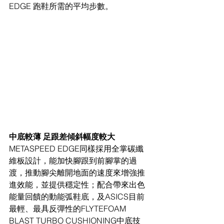
EDGE 跑鞋所需的平均步數。  
中底較薄 足跟差傾斜幅度較大 
METASPEED EDGE同樣採用全掌碳纖
維板設計，能加快腳跟到前腳掌的過
渡，推動腳尖離開地面的速度來增強推
進效能，並提供穩定性；配合帶來出色
能量回饋的動能弧鞋底，及ASICS目前
最輕、最具反彈性的FLYTEFOAM 
BLAST TURBO CUSHIONING中底技