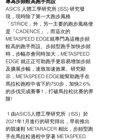
專為步頻較高跑手而設 
ASICS 人體工學研究所 (ISS) 研究發
現，現時除了第一大跑步風格
「STRIDE」外，另一主要的跑步風格便
是「CADENCE」，而這次的
METASPEED EDGE就專門為這種步頻
較高的跑手而設。步頻型跑手加快步頻
時，步幅亦會同時加大，METASPEED 
EDGE 就正正可助跑手更容易增加步頻
及擴展步幅，達致加速效果。研究顯
示，METASPEED EDGE能幫助跑手在
馬拉松跑程中省下約750步，加快2.6% 
的步伐完成賽事1，打破馬拉松比賽的界
限! 
 1 由ASICS人體工學研究所（ISS）於
2021年1月進行的研究得出，早前推出
的競速鞋 METARACER 相比，步頻型跑
手在馬拉松過程中穿著 METASPEED 