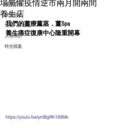
場無懼疫情逆市兩月開兩間
潮流生活
養生店
音樂頻道
我們的薑療薰蒸．薑Spa
活動・好去處
養生痛症復康中心隆重開幕
人物專訪
時光檔案
https://youtu.be/ymBgRK193Mk