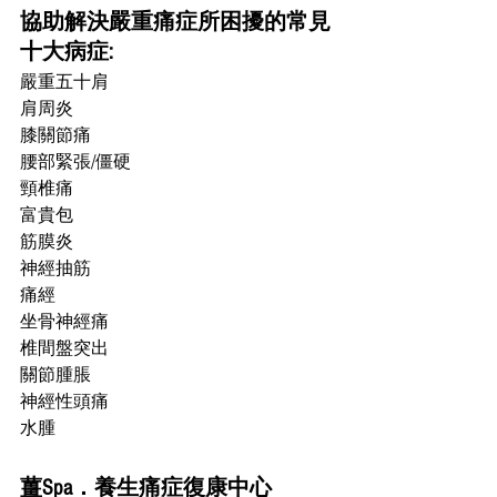
協助解決嚴重痛症所困擾的常見
十大病症:
嚴重五十肩
肩周炎
膝關節痛
腰部緊張/僵硬
頸椎痛
富貴包
筋膜炎
神經抽筋
痛經
坐骨神經痛
椎間盤突出
關節腫脹
神經性頭痛
水腫
薑Spa．養生痛症復康中心