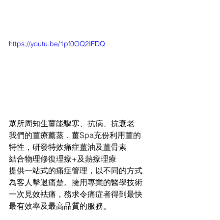
https://youtu.be/1pf0OQ2IFDQ
眾所周知生薑能驅寒、抗病、抗衰老
我們的薑療薰蒸．薑Spa充份利用薑的
特性，研發特效痛症薑油及薑骨素
結合物理修復理療+及熱療理療
提供一站式的痛症管理，以不同的方式
為客人擊退痛楚。擁用專業的醫學技術
一次見效袪痛，務求令痛症者得到最快
最有效率及最高品質的服務。