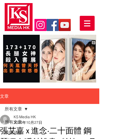
文章
所有文章
KS Media HK
所有文章
2020年10月27日
張艾嘉 x 進念‧二十面體 鋼
娛樂頭條