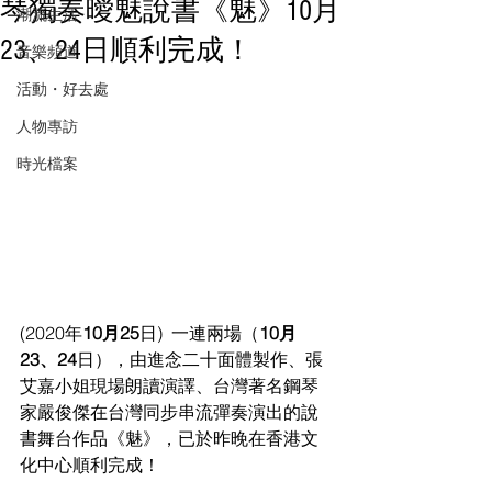
琴獨奏曖魅說書《魅》10月
潮流生活
23、24日順利完成！
音樂頻道
活動・好去處
人物專訪
時光檔案
(2020年
10月25
日)  一連兩場（
10月
23、24
日），由進念二十面體製作、張
艾嘉小姐現場朗讀演譯、台灣著名鋼琴
家嚴俊傑在台灣同步串流彈奏演出的說
書舞台作品《魅》，已於昨晚在香港文
化中心順利完成！