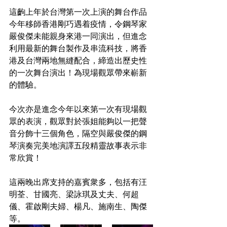
這齣上年於台灣第一次上演的舞台作品
今年移師香港剛巧遇着疫情，令鋼琴家
嚴俊傑未能親身來港一同演出，但進念
利用最新的舞台製作及串流科技，將香
港及台灣兩地無縫配合，締造出歷史性
的一次舞台演出！為現場觀眾帶來嶄新
的體驗。
今次亦是進念今年以來第一次有現場觀
眾的表演，觀眾對於張姐能夠以一把聲
音分飾十三個角色，隔空與嚴俊傑的鋼
琴演奏完美地演譯五段精靈故事表示非
常欣賞！
這兩晚出席支持的嘉賓衆多，包括有汪
明荃、甘國亮、梁詠琪及丈夫、何超
儀、霍啟剛夫婦、楊凡、施南生、陶傑
等。