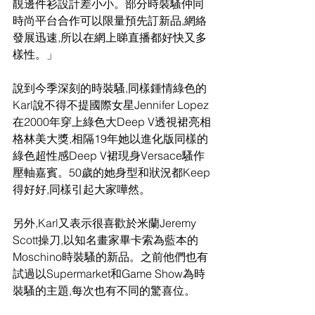
靚邊件衫設計差小小。部分時裝騷仲同
時尚平台合作可以限量預先訂新品,網絡
發展迅速,所以在網上睇直播都好快又多
樣性。」
說到今季深刻的時裝騷,同樣鍾情綠色的
Karl說不得不提國際女星Jennifer Lopez
在2000年穿上綠色大Deep V透視裙亮相
格林美大獎,相隔19年她以進化版同樣的
綠色超性感Deep V裙現身Versace騷作
壓軸嘉賓。50歲的她身型和狀況都Keep
得好好,同樣引起大家嘩然。
另外,Karl又表示很喜歡於米蘭Jeremy 
Scott操刀,以知名畫家畢卡索為藍本的
Moschino時裝騷的新品。之前他們也有
試過以Supermarket和Game Show為時
裝騷的主題,每次也有不同的驚喜位。