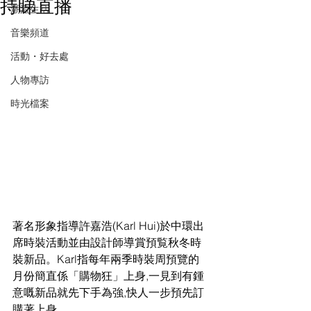
持睇直播
潮流生活
音樂頻道
活動・好去處
人物專訪
時光檔案
著名形象指導許嘉浩(Karl Hui)於中環出
席時裝活動並由設計師導賞預覧秋冬時
裝新品。Karl指每年兩季時裝周預覽的
月份簡直係「購物狂」上身,一見到有鍾
意嘅新品就先下手為強,快人一步預先訂
購著上身。