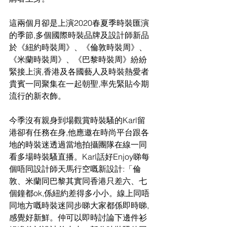
這兩個月卻是上演2020春夏季時裝匯演
的季節,多個國際時裝品牌及設計師新品
於《紐約時裝周》、《倫敦時裝周》、
《米蘭時裝周》、《巴黎時裝周》紛紛
緊接上演,香港及各國藝人及時裝熱愛者
貴賓一同聚集在一起朝聖,率先緊貼今期
流行的新衣飾。
今季沒有親身到場觀賞時裝騷的Karl留
港卻有任務在身,他應邀在時尚平台跟各
地的時裝迷透過當地拍攝團隊在線一同
看多場時裝騷直播。Karl話好Enjoy睇每
個唔同設計師天馬行空嘅新設計:「倫
敦、米蘭同巴黎其實同香港只差六、七
個鐘都ok,係紐約差得多小小。線上同唔
同地方嘅時裝迷同步睇大家都係即時睇,
感覺好新鮮。仲可以即時討論下邊件衫