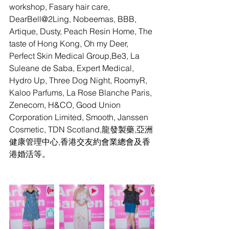
workshop, Fasary hair care, 
DearBell@2Ling, Nobeemas, BBB, 
Artique, Dusty, Peach Resin Home, The 
taste of Hong Kong, Oh my Deer, 
Perfect Skin Medical Group,Be3, La 
Suleane de Saba, Expert Medical, 
Hydro Up, Three Dog Night, RoomyR, 
Kaloo Parfums, La Rose Blanche Paris, 
Zenecom, H&CO, Good Union 
Corporation Limited, Smooth, Janssen 
Cosmetic, TDN Scotland,龍發製藥,亞洲
健康管理中心,香港交友約會業總會及香
港婚活等。