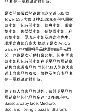
品,相信一眾粉絲絕對期待。
是次開幕儀式於銅鑼灣謝斐道 535 號 
Tower 535 大廈 3 樓,出席嘉賓包括周家
蔚小姐、陸詩韻小姐、陳爽小姐、張韋
怡小姐、鄭瑩瑩小姐、孫慧雪小姐、利
穎怡小姐、梁珈詠小姐及許嘉浩先生。
現場嘉賓陣容龐大,標誌了是次 Art-Co 
Garden 抖拍園明星品牌展銷廳星光閃
閃、亦為是次活動打響頭炮。其中,周家
蔚小姐和陸詩韻小姐在明星品牌展銷廳
銷售自家護膚品牌,而其他藝人則為大家
送上自家品牌衣服、飾物及美容產品,相
信一眾粉絲絕對期待。
除了藝人自家品牌以外﹐參與明星品牌
展銷廳的其他品牌多達 40 多個,包括:
Sassou, baby face, Medipro、
Scotland, loving J bazaar, Sharon’s 