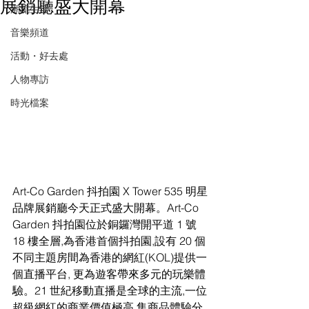
展銷廳盛大開幕
潮流生活
音樂頻道
活動・好去處
人物專訪
時光檔案
Art-Co Garden 抖拍園 X Tower 535 明星
品牌展銷廳今天正式盛大開幕。Art-Co 
Garden 抖拍園位於銅鑼灣開平道 1 號 
18 樓全層,為香港首個抖拍園,設有 20 個
不同主題房間為香港的網紅(KOL)提供一
個直播平台, 更為遊客帶來多元的玩樂體
驗。21 世紀移動直播是全球的主流,一位
超級網紅的商業價值極高,集商品體驗分