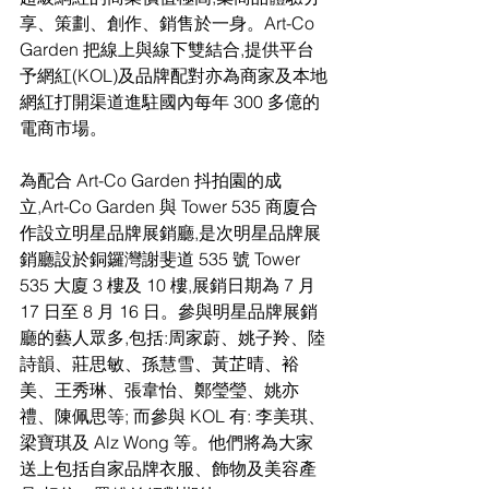
享、策劃、創作、銷售於一身。Art-Co 
Garden 把線上與線下雙結合,提供平台
予網紅(KOL)及品牌配對亦為商家及本地
網紅打開渠道進駐國內每年 300 多億的
電商市場。
為配合 Art-Co Garden 抖拍園的成
立,Art-Co Garden 與 Tower 535 商廈合
作設立明星品牌展銷廳,是次明星品牌展
銷廳設於銅鑼灣謝斐道 535 號 Tower 
535 大廈 3 樓及 10 樓,展銷日期為 7 月 
17 日至 8 月 16 日。參與明星品牌展銷
廳的藝人眾多,包括:周家蔚、姚子羚、陸
詩韻、莊思敏、孫慧雪、黃芷晴、裕
美、王秀琳、張韋怡、鄭瑩瑩、姚亦
禮、陳佩思等; 而參與 KOL 有: 李美琪、
梁寶琪及 Alz Wong 等。他們將為大家
送上包括自家品牌衣服、飾物及美容產