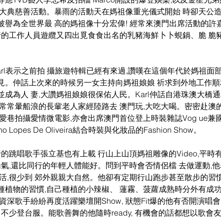
光大典慈善活動。暴雨的活動天在媽祖像重光儀式開始 時卻天公造
譽為全世界最 高的媽祖像十分宏偉! 經常來澳門出席活動的許嘉浩(
同行的工作人員遊纜又四出覓食食出名的乳豬海鮮卜卜蜆鍋、脆 脆
arl表示之前拍 攝旅遊特輯已經有來過,讚嘆在這個年代於媽祖面
見。仲話上次來的時候另一女主持向媽祖娘娘 祈求到外地工作順
成為人 妻,大讚媽祖娘娘很保佑人民。Karl仲話自港珠澳大橋通
常常暈船浪的長軰老人家經陸路去 澳門玩,大吃大喝。密密赴澳的K
巷拍攝愛情微電影,亦會出席澳門首位登上時裝雜誌Vog ue兼國際時
 Lopes De Oliveira結合時裝與化妝品的Fashion Show。
同行的跳唱歌手張立基也有上載 行山上山頂媽祖雕像的Video,平
喘氣,還比同行的年輕人體能好。問到平時會否情侶檔 去做運動,
活,很少到 郊外親親大自然。他卻有定期行山跑步甚至散步的習慣
種植物的習慣,自己種植的小辣椒、 蓮霧、菠蘿成熟時分外有成功
資深歌手紛紛再度活躍樂壇開Show, 狀態Fit爆的他有否開演唱
不少登台服。能歌善舞的他隨時ready, 有機會的話都想以歌會友