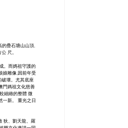
島最高的疊石塘山山頂,
公 尺。
而成。而媽祖守護的
娘娘雕像,因前年受
的破壞。尤其底座
。澳門媽祖文化慈善
較細緻的整體 微
然一新。 重光之日
王致 狄、劉天龍、羅
弟娛樂文化邀請一同