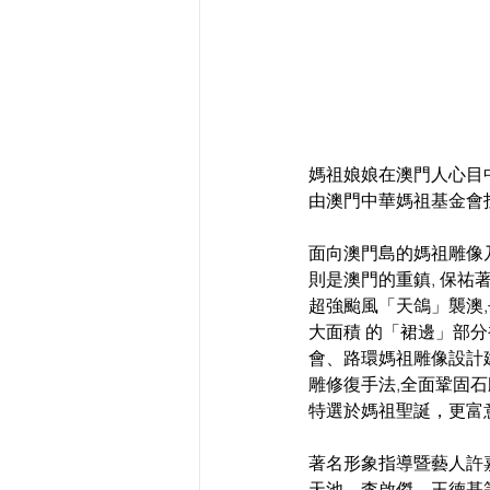
媽祖娘娘在澳門人心目中相當
由澳門中華媽祖基金會投
面向澳門島的媽祖雕像乃
則是澳門的重鎮, 保祐
超強颱風「天鴿」襲澳
大面積 的「裙邊」部分
會、路環媽祖雕像設計
雕修復手法,全面鞏固石
特選於媽祖聖誕，更富
著名形象指導暨藝人許嘉浩
天池、李啟傑、王德基等