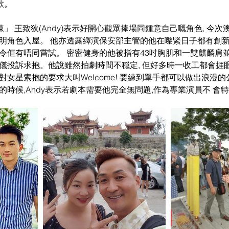
歌。
陳」 王致狄(Andy)表示好開心觀眾捧場同鍾意自己嘅角色, 今
明角色入屋。 他亦透露繹演保安部主管的他在嚟緊日子都有創新
,令佢有唔同嘗試。 密密健身的他被指有43吋胸肌和一雙麒麟肩
儀投訴求抱。他說雖然拍劇時間不穏定, 但好多時一收工都會捱
對女星索抱的要求大叫Welcome! 要練到單手都可以做出浪漫
的時候,Andy表示若劇本需要他完全無問題,作為專業演員不 會