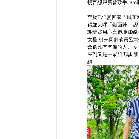
揚言想跟新晉歌手Jam
至於TVB愛回家「鐵面
得並大呼「鐵面陳」,證
謝編審用心寫佢地條線
女星 引來同劇演員呂慧
會係比有準備的人。 更
來到又是一眾肌男騷 肌
線。