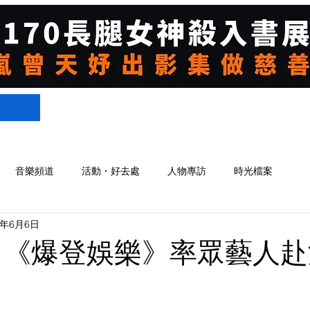
們
音樂頻道
活動・好去處
人物專訪
時光檔案
9年6月6日
 《爆登娛樂》率眾藝人