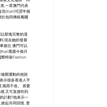
美,一眾澳門代表
Karl)可謂半個
豬扒包同傳統葡國
部以那塊完整的漢 
利,現在她的發展
車後往 澳門可以
arl透露今個月
裝Fashion 
時有做開運動的他狀
他表示很多香港人平
,風雨不改。 喜愛
感,又可直接吃到
會的計劃?他表示一
,掀起共同回憶, 更