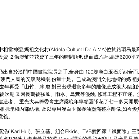
神聖,媽祖文化村(Aldela Cultural De A MA)位於路環
資 ２億澳幣並花費了三年的時間所興建而成,佔地高達6200平方
出自於澳門中國畫院院長之手,全身由 120塊漢白玉石所組合
著澳門人民的安康與和樂,份量十足。已成為澳門文化地標的媽 祖
,去年再受「山竹」肆 虐,對已出現瑕疵多年的雕像造成很大程度
被吹甩,又因長期被強風、雨水、鳥糞等侵蝕, 修葺工程不宜遲
建造者、 重光大典籌委會主席梁晚年率領團隊花了七十多天開展
雕肌理和內部結構, 及以專用漢白玉保養油塗滿整座雕像,如今煥
意義。
( Karl Hui)、張立基、組合Ekids、TVB愛回家「鐵面陳」
應TVB藝人李忠希及拍檔 Marco開設的爆登娛樂,以及金星兄