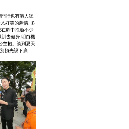
次澳門行也有港人認
又好笑的劇情, 多
並在劇中抱過不少
眼訓去健身,明白機
的公主抱。談到夏天
特別預先設下底