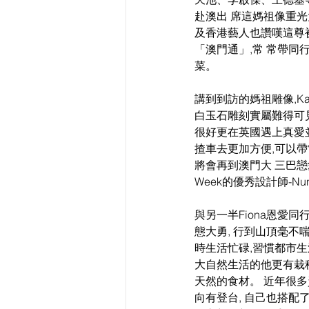
赴澳出 席這媽祖像重
及香港藝人也讚嘆這尊被
「澳門通」,常 常帶
菜。
講到到訪的媽祖雕像,K
白玉石雕刻實屬難得可
很好更在英國遇上真愛並
揸車去更加方便,可以帶
將會再到澳門大 三巴戀愛
Week的優秀設計師-Nuno
與另一半Fiona恩愛
態大勇, 行到山頂毫不
時生活忙碌,習慣都市生
大自然生活的他更有栽
天然的食材。 近年很多
向有登台, 自己也搭配了