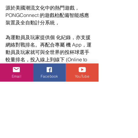
源於美國潮流文化中的熱門遊戲，
PONGConnect 的遊戲枱配備智能感應
裝置及全自動計分系統，
為運動員及玩家提供個 化紀錄，亦支援
網絡對戰排名。再配合專屬 機 App，運
動員及玩家就可與全世界的投杯球選手
較量排名，投入線上到線下 (Online to 
Offline) 的遊戲體驗。
Email
Facebook
YouTube
網址: http://www.pongconnect.com
香港創科發展協會（HKITDA）
由專業從事創新科技人士組成，是向社
會推動廣泛應用創新科技的專業協會。
會員主要是各行各業的機構及公眾，其
使命是通過向會員及公眾提供最新資