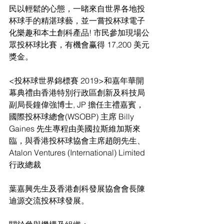
民以輕鬆的心態，一暏來自世界各地投
杯球手的精湛球藝，並一嘗投杯球電子
化樂趣和本土創科產品! 市民參加現場公
眾投杯球比賽，有機會赢得 17,200 美元
獎金。
<投杯球世界錦標賽 2019>和嘉年華開
幕典禮由香港特別行政區創新及科技局
副局長鐘偉強博士, JP 擔任主禮嘉賓，
國際投杯球總會(WSOBP) 主席 Billy 
Gaines 先生專程由美國拉斯維加斯來
臨，與香港投杯球協會主席趙朗先生、
Atalon Ventures (International) Limited 
行政總裁
葉嘉興先生及香港創科發展協會會長陳
迪源交流投杯球發展。