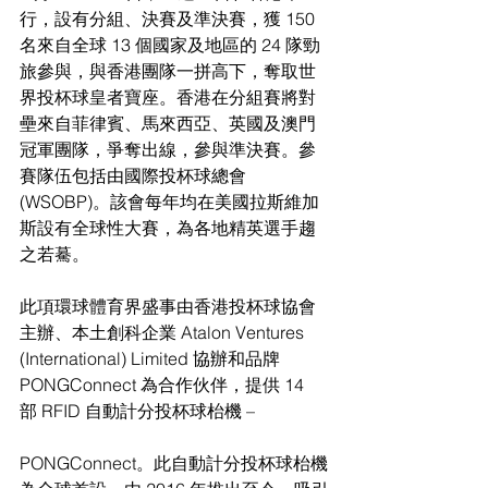
行，設有分組、決賽及準決賽，獲 150 
名來自全球 13 個國家及地區的 24 隊勁
旅參與，與香港團隊一拼高下，奪取世
界投杯球皇者寶座。香港在分組賽將對
壘來自菲律賓、馬來西亞、英國及澳門
冠軍團隊，爭奪出線，參與準決賽。參
賽隊伍包括由國際投杯球總會
(WSOBP)。該會每年均在美國拉斯維加
斯設有全球性大賽，為各地精英選手趨
之若驀。
此項環球體育界盛事由香港投杯球協會
主辦、本土創科企業 Atalon Ventures 
(International) Limited 協辦和品牌 
PONGConnect 為合作伙伴，提供 14 
部 RFID 自動計分投杯球枱機 –
PONGConnect。此自動計分投杯球枱機