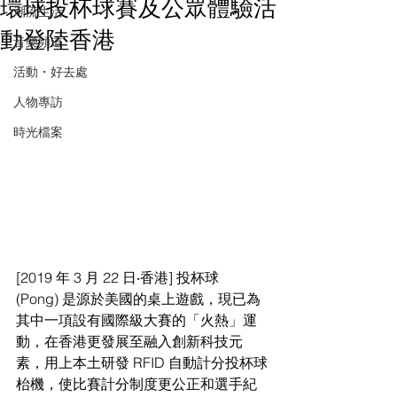
環球投杯球賽及公眾體驗活
潮流生活
動登陸香港
音樂頻道
活動・好去處
人物專訪
時光檔案
[2019 年 3 月 22 日‧香港] 投杯球 
(Pong) 是源於美國的桌上遊戲，現已為
其中一項設有國際級大賽的「火熱」運
動，在香港更發展至融入創新科技元
素，用上本土研發 RFID 自動計分投杯球
枱機，使比賽計分制度更公正和選手紀