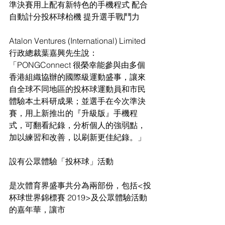
準決賽用上配有新特色的手機程式 配合
自動計分投杯球枱機 提升選手戰鬥力
Atalon Ventures (International) Limited 
行政總裁葉嘉興先生說：
「PONGConnect 很榮幸能參與由多個
香港組織協辦的國際級運動盛事，讓來
自全球不同地區的投杯球運動員和市民
體驗本土科研成果；並選手在今次準決
賽，用上新推出的『升級版』手機程
式，可翻看紀錄，分析個人的強弱點，
加以練習和改善，以刷新更佳紀錄。」
設有公眾體驗「投杯球」活動
是次體育界盛事共分為兩部份，包括<投
杯球世界錦標賽 2019>及公眾體驗活動
的嘉年華，讓市