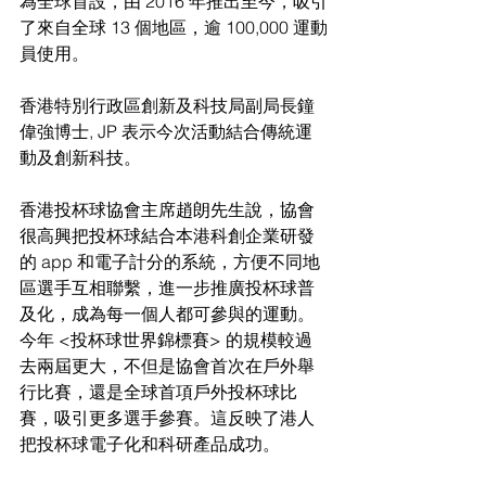
為全球首設，由 2016 年推出至今，吸引
了來自全球 13 個地區，逾 100,000 運動
員使用。
香港特別行政區創新及科技局副局長鐘
偉強博士, JP 表示今次活動結合傳統運
動及創新科技。
香港投杯球協會主席趙朗先生說，協會
很高興把投杯球結合本港科創企業研發
的 app 和電子計分的系統，方便不同地
區選手互相聯繫，進一步推廣投杯球普
及化，成為每一個人都可參與的運動。
今年 <投杯球世界錦標賽> 的規模較過
去兩屆更大，不但是協會首次在戶外舉
行比賽，還是全球首項戶外投杯球比
賽，吸引更多選手參賽。這反映了港人
把投杯球電子化和科研產品成功。