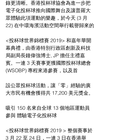
錄更清晰。香港投杯球協會為進一步把
電子化投杯球推向國際舞台及讓普羅大
眾體驗此項運動的樂趣，於今天 (3 月 
22) 在中環海濱活動空間舉行載譽歸來的
<投杯球世界錦標賽 2019> 和嘉年華開
幕典禮，由香港特別行政區創新及科技
局副局長鐘偉強博士, JP 擔任主禮嘉
賓。一連 3 天賽事更獲國際投杯球總會
(WSOBP) 專程來港參賽，以及首
設公眾投杯球活動，讓「零」經驗的廣
大市民有機會獲得共 17,200 美元獎金。
吸引 150 名來自全球 13 個地區運動員
參與 體驗電子化投杯球
<投杯球世界錦標賽 2019 > 整個賽事於 
3 月 22 至 24 日，一連 3 日在香港舉