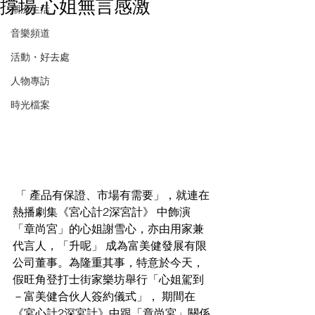
撐場 心姐無言感激
潮流生活
音樂頻道
活動・好去處
人物專訪
時光檔案
 「 產品有保證、市場有需要」，就連在
熱播劇集《宮心計2深宮計》 中飾演
「章尚宮」的心姐謝雪心，亦由用家兼
代言人，「升呢」 成為富美健發展有限
公司董事。為隆重其事，特意於今天， 
假旺角登打士街家樂坊舉行「心姐駕到
－富美健合伙人簽約儀式」， 期間在
《宮心計2深宮計》中跟「章尚宮」關係