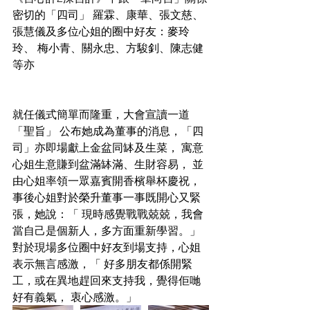
密切的「四司」 羅霖、康華、張文慈、
張慧儀及多位心姐的圈中好友：麥玲
玲、 梅小青、關永忠、方駿釗、陳志健
等亦
就任儀式簡單而隆重，大會宣讀一道
「聖旨」 公布她成為董事的消息，「四
司」亦即場獻上金盆同缽及生菜， 寓意
心姐生意賺到盆滿缽滿、生財容易， 並
由心姐率領一眾嘉賓開香檳舉杯慶祝， 
事後心姐對於榮升董事一事既開心又緊
張，她說：「 現時感覺戰戰兢兢，我會
當自己是個新人，多方面重新學習。」 
對於現場多位圈中好友到場支持，心姐
表示無言感激，「 好多朋友都係開緊
工，或在異地趕回來支持我，覺得佢哋
好有義氣， 衷心感激。」