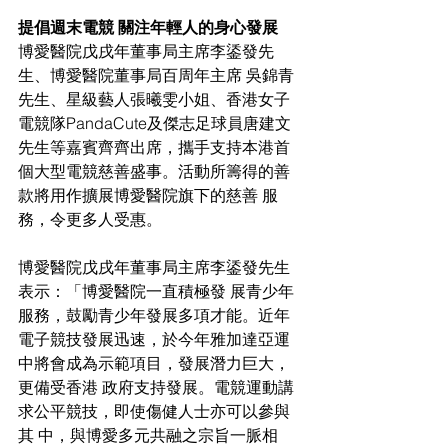
提倡週末電競 關注年輕人的身心發展 
博愛醫院戊戌年董事局主席李鋈發先
生、博愛醫院董事局百周年主席 吳錦青
先生、星級藝人張曦雯小姐、香港女子
電競隊PandaCute及傑志足球員唐建文
先生等嘉賓齊齊出席，攜手支持本港首
個大型電競慈善盛事。活動所籌得的善
款將用作擴展博愛醫院旗下的慈善 服
務，令更多人受惠。
博愛醫院戊戌年董事局主席李鋈發先生
表示：「博愛醫院一直積極發 展青少年
服務，鼓勵青少年發展多項才能。近年
電子競技發展迅速，於今年雅加達亞運
中將會成為示範項目，發展潛力巨大，
更備受香港 政府支持發展。電競運動講
求公平競技，即使傷健人士亦可以參與
其 中，與博愛多元共融之宗旨一脈相