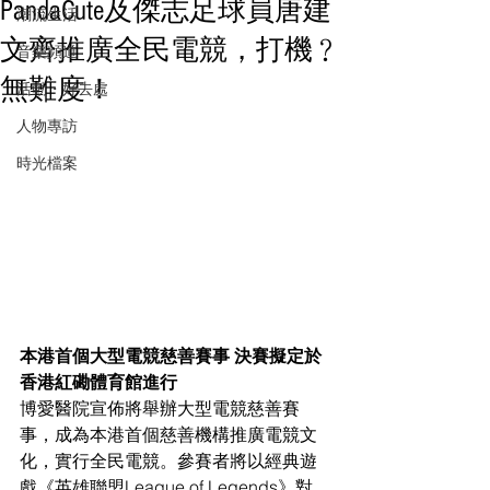
PandaCute及傑志足球員唐建
潮流生活
文齊推廣全民電競，打機﹖
音樂頻道
無難度！
活動・好去處
人物專訪
時光檔案
本港首個大型電競慈善賽事 決賽擬定於
香港紅磡體育館進行
博愛醫院宣佈將舉辦大型電競慈善賽
事，成為本港首個慈善機構推廣電競文
化，實行全民電競。參賽者將以經典遊
戲《英雄聯盟League of Legends》對