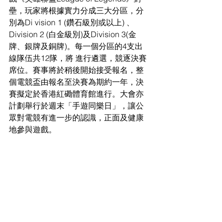
壘，玩家將根據實力分成三大分區，分
別為Di vision 1 (鑽石級別或以上) 、
Division 2 (白金級別)及Division 3(金
牌、銀牌及銅牌)。每一個分區的4支出
線隊伍共12隊，將 進行遴選，競逐決賽
席位。賽事將於稍後開始接受報名，整
個電競盃由報名至決賽為期約一年，決
賽擬定於香港紅磡體育館進行。大會亦 
計劃舉行於週末「手遊同樂日」，讓公
眾對電競有進一步的認識，正面及健康
地參與遊戲。