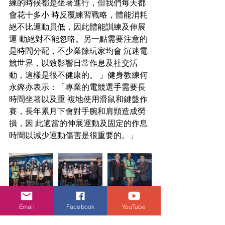
練的時候都是坐著進行，但我們每天都
會花十多小 時反覆練習戰略，體能消耗
絕不比運動員低，因此體能訓練及伸展
運 動絕對不能忽略。另一點需要注意的
是時間分配，不少業餘玩家均會 沉迷電
競世界，以致影響日常作息及社交活
動，這樣是很不健康的。 」健身教練何
永鏗亦表示：「專業的電競選手需要長
時間坐著以及重 複地使用滑鼠和鍵盤作
賽，長年累月下會對手腕和肩頸造成勞
損，因 此適當的伸展運動及固定的作息
時間以減少運動傷害是很重要的。」
Email
Facebook
YouTube