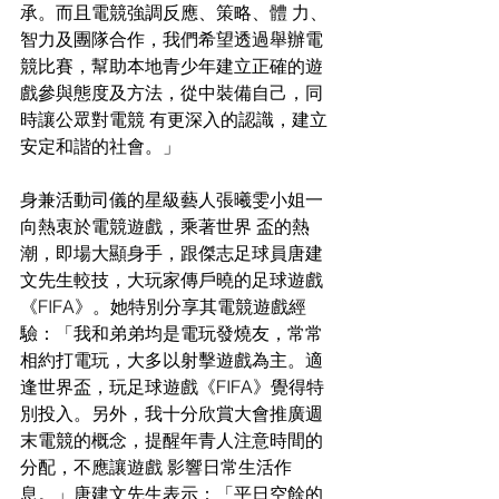
承。而且電競強調反應、策略、體 力、
智力及團隊合作，我們希望透過舉辦電
競比賽，幫助本地青少年建立正確的遊
戲參與態度及方法，從中裝備自己，同
時讓公眾對電競 有更深入的認識，建立
安定和諧的社會。」
身兼活動司儀的星級藝人張曦雯小姐一
向熱衷於電競遊戲，乘著世界 盃的熱
潮，即場大顯身手，跟傑志足球員唐建
文先生較技，大玩家傳戶曉的足球遊戲
《FIFA》。她特別分享其電競遊戲經
驗：「我和弟弟均是電玩發燒友，常常
相約打電玩，大多以射擊遊戲為主。適
逢世界盃，玩足球遊戲《FIFA》覺得特
別投入。另外，我十分欣賞大會推廣週
末電競的概念，提醒年青人注意時間的
分配，不應讓遊戲 影響日常生活作
息。」唐建文先生表示：「平日空餘的