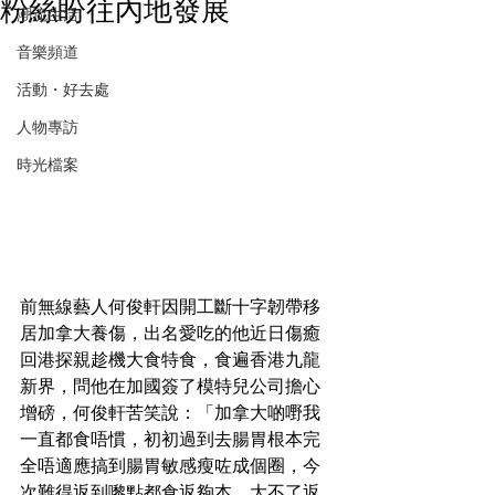
粉絲盼往內地發展
潮流生活
音樂頻道
活動・好去處
人物專訪
時光檔案
前無線藝人何俊軒因開工斷十字韌帶移
居加拿大養傷，出名愛吃的他近日傷癒
回港探親趁機大食特食，食遍香港九龍
新界，問他在加國簽了模特兒公司擔心
增磅，何俊軒苦笑說：「加拿大啲嘢我
一直都食唔慣，初初過到去腸胃根本完
全唔適應搞到腸胃敏感瘦咗成個圈，今
次難得返到嚟點都食返夠本，大不了返