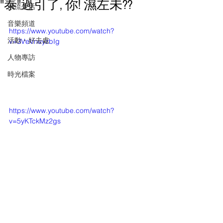
"泰"過引了, 你! 濕左未??
潮流生活
音樂頻道
https://www.youtube.com/watch?
活動・好去處
v=3VeVneyzbIg
人物專訪
時光檔案
https://www.youtube.com/watch?
v=5yKTckMz2gs