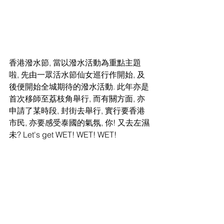
香港潑水節, 當以潑水活動為重點主題
啦, 先由一眾活水節仙女巡行作開始, 及
後便開始全城期待的潑水活動. 此年亦是
首次移師至荔枝角舉行, 而有關方面, 亦
申請了某時段, 封街去舉行, 實行要香港
市民, 亦要感受泰國的氣氛, 你! 又去左濕
未? Let's get WET! WET! WET!