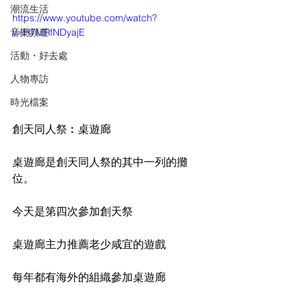
潮流生活
https://www.youtube.com/watch?
音樂頻道
v=H7MRfNDyajE
活動・好去處
人物專訪
時光檔案
創天同人祭︰桌遊廊
桌遊廊是創天同人祭的其中一列的攤
位。
今天是第四次參加創天祭
桌遊廊主力推薦老少咸宜的遊戲
每年都有海外的組織參加桌遊廊