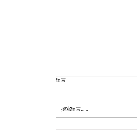
留言
撰寫留言......
張柏芝、張藝興、林子聰互動
助陣《星星群俠傳》