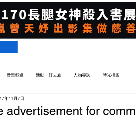
們
音樂頻道
活動・好去處
人物專訪
時光檔案
017年11月7日
e advertisement for comm