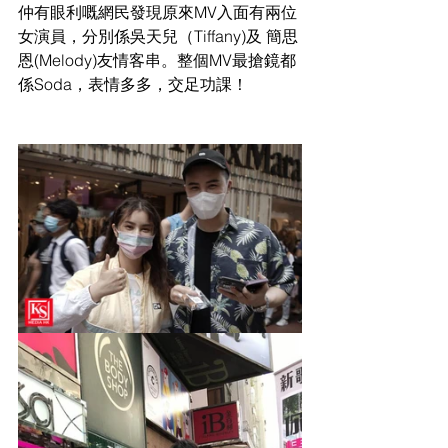
仲有眼利嘅網民發現原來MV入面有兩位
女演員，分別係吳天兒（Tiffany)及 簡思
恩(Melody)友情客串。整個MV最搶鏡都
係Soda，表情多多，交足功課！