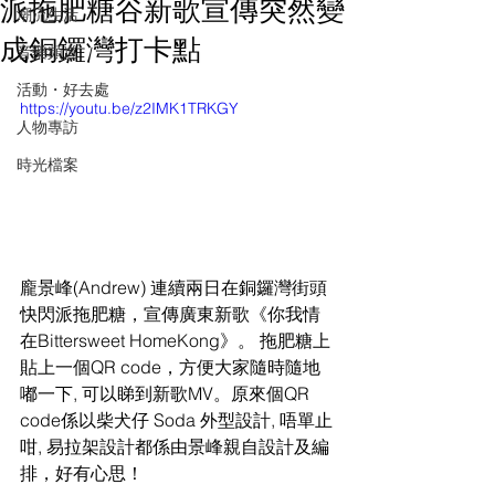
派拖肥糖谷新歌宣傳突然變
潮流生活
成銅鑼灣打卡點
音樂頻道
活動・好去處
https://youtu.be/z2IMK1TRKGY
人物專訪
時光檔案
龐景峰(Andrew) 連續兩日在銅鑼灣街頭
快閃派拖肥糖，宣傳廣東新歌《你我情
在Bittersweet HomeKong》。 拖肥糖上
貼上一個QR code，方便大家隨時隨地
嘟一下, 可以睇到新歌MV。原來個QR 
code係以柴犬仔 Soda 外型設計, 唔單止
咁, 易拉架設計都係由景峰親自設計及編
排，好有心思！