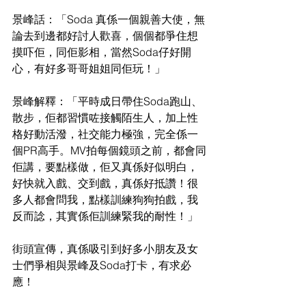
景峰話：「Soda 真係一個親善大使，無
論去到邊都好討人歡喜，個個都爭住想
摸吓佢，同佢影相，當然Soda仔好開
心，有好多哥哥姐姐同佢玩！」
景峰解釋：「平時成日帶住Soda跑山、
散步，佢都習慣咗接觸陌生人，加上性
格好動活潑，社交能力極強，完全係一
個PR高手。MV拍每個鏡頭之前，都會同
佢講，要點樣做，佢又真係好似明白，
好快就入戲、交到戲，真係好抵讚！很
多人都會問我，點樣訓練狗狗拍戲，我
反而諗，其實係佢訓練緊我的耐性！」
街頭宣傳，真係吸引到好多小朋友及女
士們爭相與景峰及Soda打卡，有求必
應！