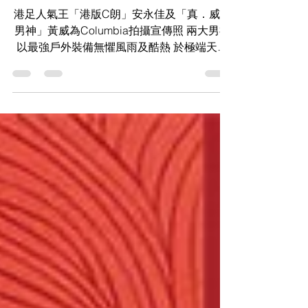
x 抗暑「威」力
港足人氣王「港版C朗」安永佳及「真．威威
男神」黃威為Columbia拍攝宣傳照 兩大男神
以最強戶外裝備無懼風雨及酷熱 於極端天氣
努力備戰東亞足球錦標賽 安永佳爆紅後首度
出席公開活動 狂接Jobs成最新品牌寵兒
#ColumbiaHK #MadeforOutside...