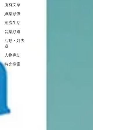
所有文章
娛樂頭條
潮流生活
音樂頻道
活動・好去
處
人物專訪
時光檔案