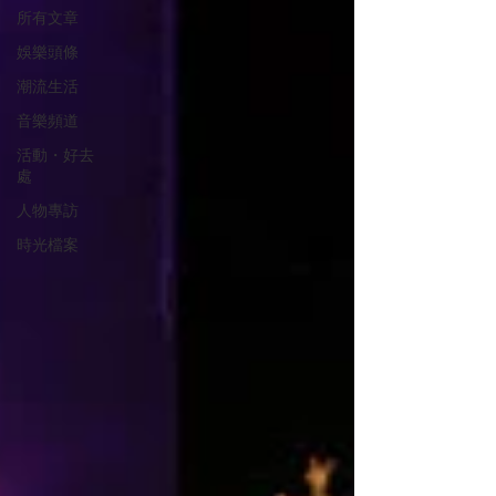
所有文章
娛樂頭條
潮流生活
音樂頻道
活動・好去
處
人物專訪
時光檔案