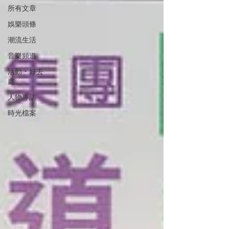
所有文章
娛樂頭條
潮流生活
音樂頻道
活動・好去
處
人物專訪
時光檔案