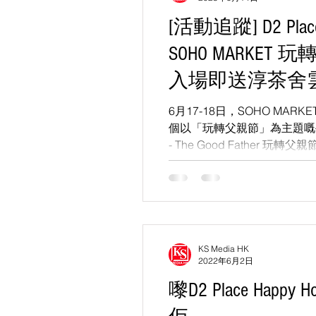
[活動追蹤] D2 Plac
SOHO MARKE
入場即送淳茶舍
料(送完即止)
6月17-18日，SOHO MARKE
個以「玩轉父親節」為主題嘅手作
- The Good Father 玩
玩味創意嘅手作攤檔參與，售
餅、服飾...
KS Media HK
2022年6月2日
嚟D2 Place Hap