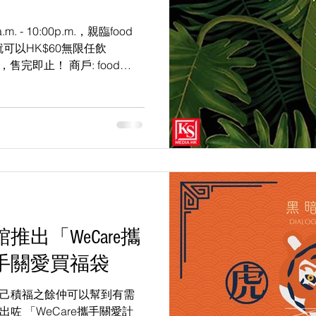
. - 10:00p.m.，親臨food
就可以HK$60無限任飲
，售完即止！ 商戶: food
ce...
出「WeCare攜
手關愛買福袋
己積福之餘仲可以幫到有需
咗 「WeCare攜手關愛計