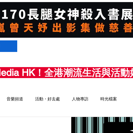
們
Media HK！全港潮流生活與
音樂頻道
活動・好去處
人物專訪
時光檔案