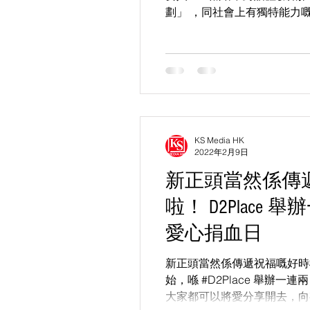
劃」 ，同社會上有獨特能力
弱勢社群。適逢農曆新年更加
福袋」，大家可以透過購買福
亦都會將你哋嘅心...
KS Media HK
2022年2月9日
新正頭當然係傳
啦！ D2Place
愛心捐血日
新正頭當然係傳遞祝福嘅好時
始，喺 #D2Place 舉辦
大家都可以將愛分享開去，向