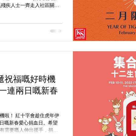
嘅殘疾人士一齊走入社區關心
推出咗兩款「虎年二月限定
袋支持佢哋嘅工作！而佢哋
遞祝福嘅好時機
 舉辦一連兩日嘅新春
機啦！ 紅十字會趁住虎年伊
一連兩日嘅新春愛心捐血日。希望
有需要嘅人伸出援手，捐血