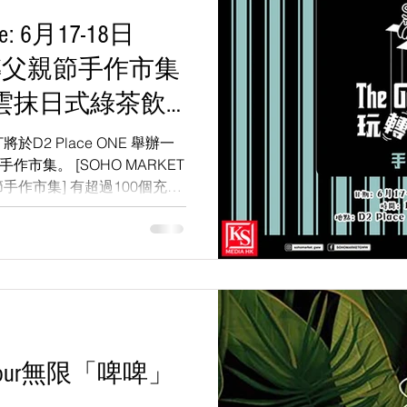
e: 6月17-18日
T 玩轉父親節手作市集
雲抹日式綠茶飲
T將於D2 Place ONE 舉辦一
市集。 [SOHO MARKET
轉父親節手作市集] 有超過100個充滿
賣產品包括咖啡、花茶、糕
py Hour無限「啤啤」