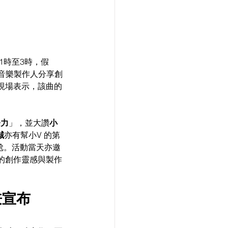
1時至3時，假 
音樂製作人分享創
現場表示，該曲的
努力
」，並大讚
小
誠
亦有幫小V 的第
尬。活動當天亦邀
的創作靈感與製作
兼宣布 