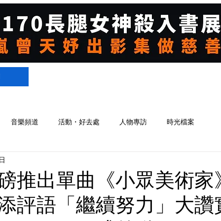
們
音樂頻道
活動・好去處
人物專訪
時光檔案
日
磅推出單曲《小眾美術家
添評語「繼續努力」大讚