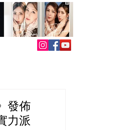
》發佈
實力派