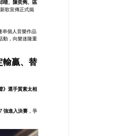
邱晴、陳奕雋、區
為新歌宣傳正式揭
一連串個人音樂作品
活動，向樂迷隆重
定輸贏、替
聲》選手質素太相
 7 強進入決賽
，爭