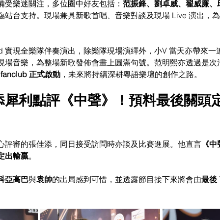
備受樂迷關注，多位圈中好友包括：
范振鋒、劉卓威、翟威廉、
臨站台支持。現場兼具新歌首唱、音樂對談及現場 Live 演出，
 band 實現全樂隊伴奏演出，除樂隊現場演繹外，小V 當天亦帶來
現場音樂，為整場新歌發佈會畫上圓滿句號。范明熙亦透過是次
ial fanclub 正式啟動
，未來將持續深耕粵語樂壇的創作之路。
佳添犀利點評《中聲》！預料最後關頭
心評審的張佳添，同日接受訪問時亦談及比賽進展。他直言
《中
定出輸贏
。
科亞高巴
與
袁帥
的出局感到可惜，並透露節目接下來將會由
最後