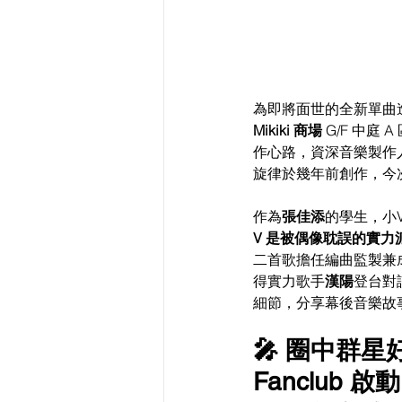
為即將面世的全新單曲
Mikiki 商場
 G/F 中庭 
作心路，資深音樂製作
旋律於幾年前創作，今
作為
張佳添
的學生，小V
V 是被偶像耽誤的實力
二首歌擔任編曲監製兼成
得實力歌手
漢陽
登台對
細節，分享幕後音樂故
🎤 圈中群星
Fanclub 啟動