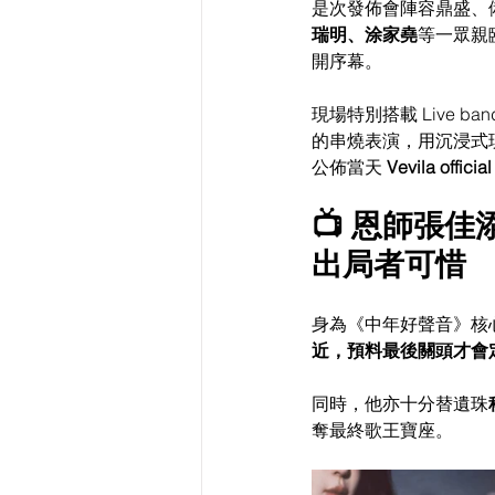
是次發佈會陣容鼎盛、
瑞明、涂家堯
等一眾親
開序幕。
現場特別搭載 Live
的串燒表演，用沉浸式
公佈當天 
Vevila offic
📺 恩師張
出局者可惜
身為《中年好聲音》核
近，預料最後關頭才會
同時，他亦十分替遺珠
奪最終歌王寶座。