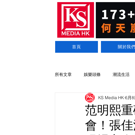
首頁
關於我
所有文章
娛樂頭條
潮流生活
KS Media HK
6月8
范明熙重
會！張佳