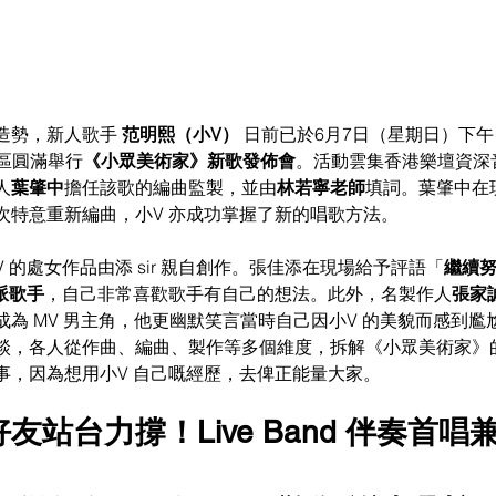
造勢，新人歌手 
范明熙（小V）
 日前已於6月7日（星期日）下午
A 區圓滿舉行
《小眾美術家》新歌發佈會
。活動雲集香港樂壇資深
人
葉肇中
擔任該歌的編曲監製，並由
林若寧老師
填詞。葉肇中在
次特意重新編曲，小V 亦成功掌握了新的唱歌方法。
 的處女作品由添 sir 親自創作。張佳添在現場給予評語「
繼續
派歌手
，自己非常喜歡歌手有自己的想法。此外，名製作人
張家
為 MV 男主角，他更幽默笑言當時自己因小V 的美貌而感到尷
談，各人從作曲、編曲、製作等多個維度，拆解《小眾美術家》
事，因為想用小V 自己嘅經歷，去俾正能量大家。
好友站台力撐！Live Band 伴奏首唱