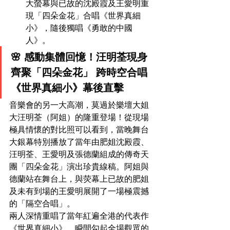
大螢幕與已故的沈殿霞及王愛明重
現「四朵金花」合唱《世界真細
小》，隨後獨唱《勇敢的中國
人》。
🌸 感動集體回憶！汪明荃現身
齊聚「四朵金花」 跨時空合唱
《世界真細小》幕後直擊
音樂會的另一大高潮，莫過於樂壇大姐
大汪明荃（阿姐）的隆重登場！從現場
極具情懷的對比照可以看到，當晚舞台
大銀幕特別播放了當年由肥姐沈殿霞、
汪明荃、王愛明及張德蘭組成的傳奇天
團「四朵金花」演出珍貴線稿。阿姐與
德蘭站在舞台上，與荧幕上已故的肥姐
及未有到場的王愛明展開了一場極震撼
的「隔空合唱」。
兩人深情重唱了當年紅遍全港的代表作
《世界真細小》，瞬間勾起全場觀眾的