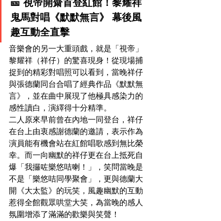
🎫 視帝開齋首登紅館！黎耀祥
鬼馬對唱《默默無言》 幕後風
趣互動全直擊
音樂會的另一大重頭戲，就是「視帝」
黎耀祥（祥仔）的驚喜現身！從現場捕
捉到的精彩對唱照可以看到，當晚祥仔
與張德蘭同台合唱了經典作品《默默無
言》，並在曲中展現了他極具感染力的
感性讀白，演繹得十分精準。
二人原來早前曾在內地一同登台，祥仔
在台上由衷感謝德蘭的邀請，表示作為
演員能有機會站在紅館唱歌感到無比榮
幸。而一向幽默的祥仔更在台上抵死自
爆「我攞咗樂悠咭喇！」，笑問當晚是
不是「樂悠咭同學聚會」，更與德蘭大
開《大太監》的玩笑，風趣幽默的互動
惹得全館觀眾哄堂大笑，為當晚的感人
氛圍增添了滿滿的歡樂與笑聲！