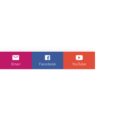
區瑞強
：多年好友亦現身合唱經典
Email
Facebook
YouTube
《問》，並分享了促成張德蘭復出
的幕後故事。
🎙️ 青梅竹馬世紀對唱！區瑞強現
身爆料少奶隱退內幕　攜手德蘭
重溫合作情緣
音樂會的另一大溫馨看點，就是張德蘭
多年摰友「民歌王子」區瑞強（Albert）
的驚喜登場！從現場捕捉到的舞台對唱
照可見，身穿亮眼西裝、招牌帽子造型