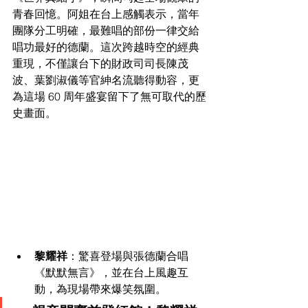
青春回憶。阿姐在台上感觸表示，當年
團隊分工明確，最難唱的部份一律交給
唱功最好的德蘭。這次跨越時空的經典
重現，不僅讓台下的財政司司長陳茂
波、葉劉淑儀等官紳名流聽得動容，更
為這場 60 周年盛宴留下了無可取代的歷
史畫面。
黎耀祥
：驚喜登場與張德蘭合唱
《默默無言》，並在台上風趣互
動，為現場帶來爆笑氛圍。