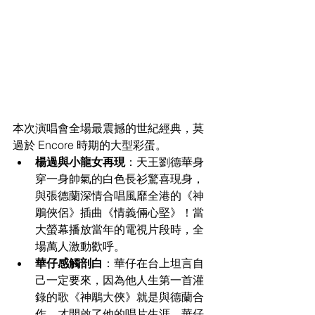
本次演唱會全場最震撼的世紀經典，莫
過於 Encore 時期的大型彩蛋。
楊過與小龍女再現
：天王劉德華身
穿一身帥氣的白色長衫驚喜現身，
與張德蘭深情合唱風靡全港的《神
鵰俠侶》插曲《情義倆心堅》！當
大螢幕播放當年的電視片段時，全
場萬人激動歡呼。
華仔感觸剖白
：華仔在台上坦言自
己一定要來，因為他人生第一首灌
錄的歌《神鵰大俠》就是與德蘭合
作，才開啟了他的唱片生涯，華仔