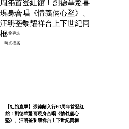
周年首登紅館！劉德華驚喜
潮流生活
現身合唱《情義倆心堅》、
音樂頻道
汪明荃黎耀祥台上下世紀同
活動・好去處
框
人物專訪
時光檔案
【紅館直擊】張德蘭入行60周年首登紅
館！劉德華驚喜現身合唱《情義倆心
堅》、汪明荃黎耀祥台上下世紀同框