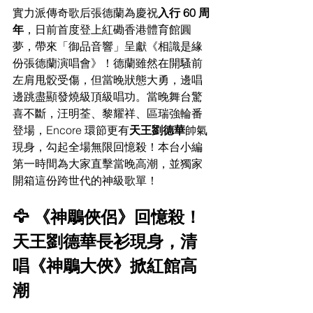
實力派傳奇歌后張德蘭為慶祝
入行 60 周
年
，日前首度登上紅磡香港體育館圓
夢，帶來「御品音響」呈獻《相識是緣
份張德蘭演唱會》！德蘭雖然在開騷前
左肩甩骹受傷，但當晚狀態大勇，邊唱
邊跳盡顯發燒級頂級唱功。當晚舞台驚
喜不斷，汪明荃、黎耀祥、區瑞強輪番
登場，Encore 環節更有
天王劉德華
帥氣
現身，勾起全場無限回憶殺！本台小編
第一時間為大家直擊當晚高潮，並獨家
開箱這份跨世代的神級歌單！
🦅 《神鵰俠侶》回憶殺！
天王劉德華長衫現身，清
唱《神鵰大俠》掀紅館高
潮