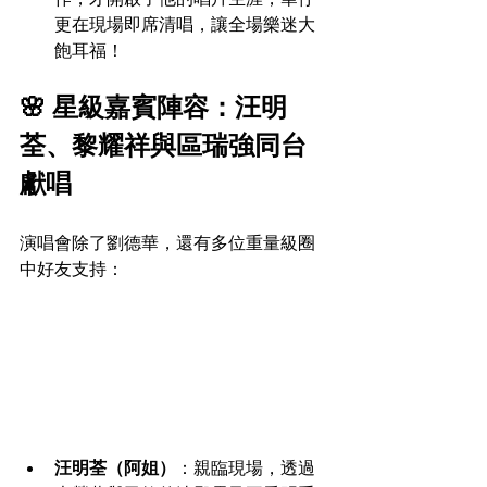
更在現場即席清唱，讓全場樂迷大
飽耳福！
🌸 星級嘉賓陣容：汪明
荃、黎耀祥與區瑞強同台
獻唱
演唱會除了劉德華，還有多位重量級圈
中好友支持：
汪明荃（阿姐）
：親臨現場，透過