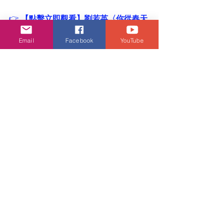
👉 
【點擊立即觀看】劉若英〈你從春天
走來〉官方高清完整版 MV
 🎬
Email
Facebook
YouTube
📅 高雄巨蛋購票懶人包
演出日期：
 2026 年 9 月 12 日
（六）18:30
演出地點：
 高雄巨蛋 Kaohsiung 
Arena
開賣日期：
 2026 年 7 月 18 日
（六）
搶票時間：
11:00
 台新卡友專區購票
12:00
 拓元售票全區全面開賣
售票系統：
 拓元售票
主辦單位：
 相信音樂
活動．好去處
音樂頻道
娛樂速遞
劉若英
活動・好去處