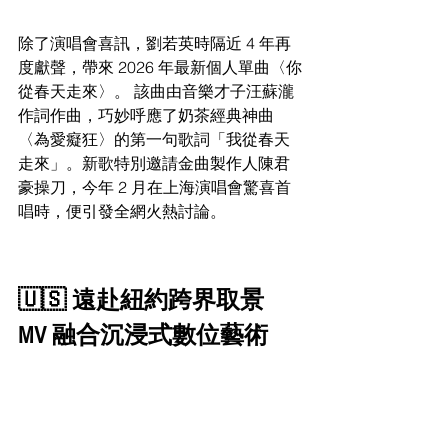
除了演唱會喜訊，劉若英時隔近 4 年再
度獻聲，帶來 2026 年最新個人單曲〈你
從春天走來〉。 該曲由音樂才子汪蘇瀧
作詞作曲，巧妙呼應了奶茶經典神曲
〈為愛癡狂〉的第一句歌詞「我從春天
走來」。新歌特別邀請金曲製作人陳君
豪操刀，今年 2 月在上海演唱會驚喜首
唱時，便引發全網火熱討論。
🇺🇸 遠赴紐約跨界取景 
MV 融合沉浸式數位藝術