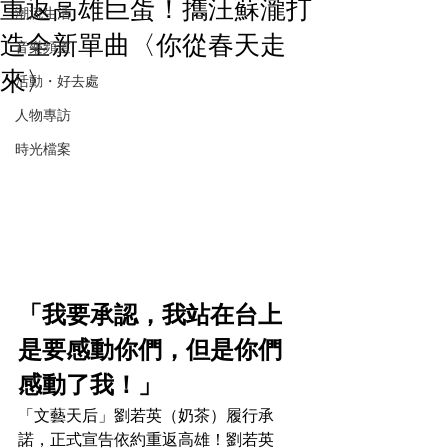
重返高雄巨蛋！攜汪蘇瀧打
潮流生活
造全新單曲〈你從春天走
音樂頻道
來〉
活動・好去處
人物專訪
時光檔案
「我要承認，我站在台上
是要感動你們，但是你們
感動了我！」
「文藝天后」劉若英（奶茶）履行承
諾，正式宣告依約重返高雄！劉若英