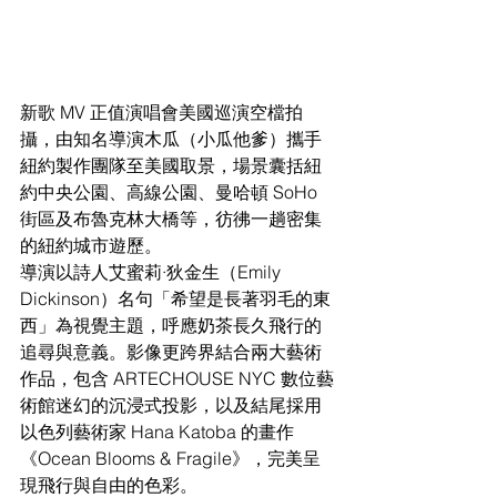
新歌 MV 正值演唱會美國巡演空檔拍
攝，由知名導演木瓜（小瓜他爹）攜手
紐約製作團隊至美國取景，場景囊括紐
約中央公園、高線公園、曼哈頓 SoHo 
街區及布魯克林大橋等，彷彿一趟密集
的紐約城市遊歷。
導演以詩人艾蜜莉·狄金生（Emily 
Dickinson）名句「希望是長著羽毛的東
西」為視覺主題，呼應奶茶長久飛行的
追尋與意義。影像更跨界結合兩大藝術
作品，包含 ARTECHOUSE NYC 數位藝
術館迷幻的沉浸式投影，以及結尾採用
以色列藝術家 Hana Katoba 的畫作
《Ocean Blooms & Fragile》，完美呈
現飛行與自由的色彩。