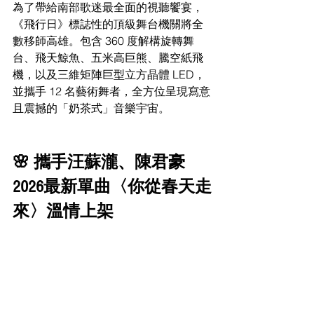
為了帶給南部歌迷最全面的視聽饗宴，
《飛行日》標誌性的頂級舞台機關將全
數移師高雄。包含 360 度解構旋轉舞
台、飛天鯨魚、五米高巨熊、騰空紙飛
機，以及三維矩陣巨型立方晶體 LED，
並攜手 12 名藝術舞者，全方位呈現寫意
且震撼的「奶茶式」音樂宇宙。
🌸 攜手汪蘇瀧、陳君豪 
2026最新單曲〈你從春天走
來〉溫情上架