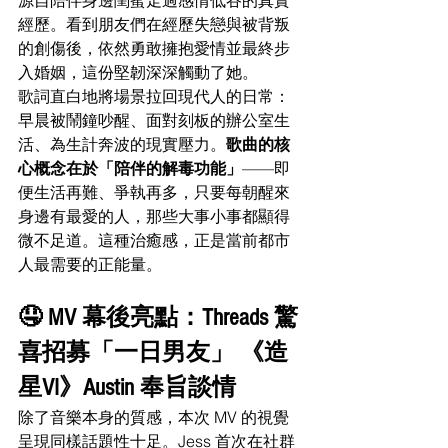
經歷。看到朋友們在經歷失戀與被背叛
的創傷後，依然勇敢擁抱愛情並最終步
入婚姻，這份堅韌深深觸動了她。
歌詞直白地將場景拉回現代人的日常：
早晨被鬧鐘吵醒、面對刻板的辦公室生
活、為生計奔波的現實壓力。
歌曲的核
心概念在於「陪伴的解毒功能」
——即
便生活再難、爭執再多，只要每朝醒來
身邊有最愛的人，那些大事小事都顯得
微不足道。這種治癒感，正是當前都市
人最需要的正能量。
🤤 MV 幕後亮點：Threads 驚
喜招募「一日男友」 《造
星VI》Austin 奉旨談情
除了音樂本身的質感，本次 MV 的視覺
呈現同樣話題性十足。Jess 首次在社群