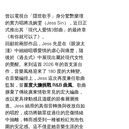
曾以電視台「隱世歌手」身分驚艷樂壇
的實力唱將冼婉雯（Jess Sin），近日正
式推出其「現代人愛情3部曲」的最終章
《有你就可以了》。
回顧前兩部作品，Jess 先是在《眼淚太
淺》中細細咀嚼愛情的虐心與痛楚，隨
後於《過去式》中展現出屬於現代女性
的覺醒。來到這首 2026 年的首支派台
作，音樂風格迎來了 180 度的大轉變。
在音樂編排上，Jess 這次再度兼任歌曲
監製，並
首度大膽挑戰 R&B 曲風
。歌曲
摒棄了傳統廣東情歌常見的宏大編曲，
改以更具律動感且溫暖的節奏層層推
進。Jess 絲滑的真假音轉換與收放自如
的唱腔，成功將聽眾從過往的悲傷情緒
中抽離，轉而感受到一種被粉紅泡泡包
圍的安定感。這不僅是她音樂生涯的全