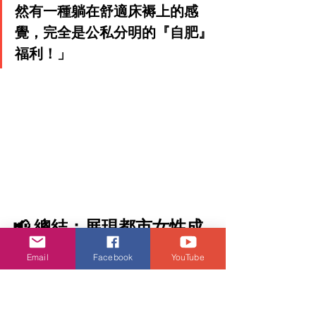
然有一種躺在舒適床褥上的感
覺，完全是公私分明的『自肥』
福利！」
📢 總結：展現都市女性成
熟愛情觀的誠意之作
Email
Facebook
YouTube
整體而言，《有你就可以了》不論在聽
覺還是視覺上，都交出了亮眼的成績
單。它為 Jess 的「現代人愛情3部曲」