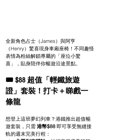
全新角色占士（James）與阿亨
（Henry）驚喜現身車廂座椅！不同趣怪
表情為粉絲解鎖專屬的「座位小驚
喜」，貼身陪伴你暢遊沿途景點。
🎟️ $88 超值「輕鐵旅遊
證」套裝！打卡＋睇戲一
條龍
想登上這班夢幻列車？港鐵推出超值暢
遊套裝，只需 
港幣$88
 即可享受無縫接
軌的週末完美行程：