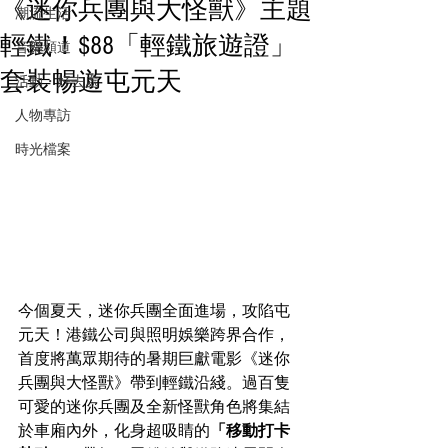
《迷你兵團與大怪獸》主題
潮流生活
輕鐵！$88「輕鐵旅遊證」
音樂頻道
套裝暢遊屯元天
活動・好去處
人物專訪
時光檔案
今個夏天，迷你兵團全面進場，攻陷屯
元天！港鐵公司與照明娛樂跨界合作，
首度將萬眾期待的暑期巨獻電影《迷你
兵團與大怪獸》帶到輕鐵沿綫。過百隻
可愛的迷你兵團及全新怪獸角色將集結
於車廂內外，化身超吸睛的
「移動打卡