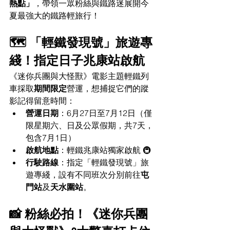
熱點」
，帶領一眾粉絲與鐵路迷展開今
夏最強大的鐵路輕旅行！
🗺️ 「輕鐵發現號」旅遊專
綫！指定日子兆康站啟航
《迷你兵團與大怪獸》電影主題輕鐵列
車採取
期間限定
營運，想捕捉它們的蹤
影記得留意時間：
營運日期
：6月27日至7月12日（僅
限星期六、日及公眾假期，共7天，
包含7月1日）
啟航地點
：輕鐵兆康站獨家啟航 🚇
行駛路線
：指定「輕鐵發現號」旅
遊專綫，設有不同班次分別前往
屯
門站
及
天水圍站
。
📸 粉絲必拍！《迷你兵團