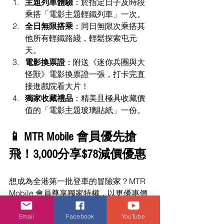
主題列車體驗
：於指定日子及時段
乘搭「電影主題輕鐵列車」一次。
全日無限搭乘
：同日無限次乘搭其
他所有輕鐵路綫，輕鬆探索屯元
天。
電影換票證
：附送《迷你兵團與大
怪獸》電影換票證一張，打卡完直
接進戲院看大片！
獨家收藏禮品
：精美且極具收藏價
值的「電影主題玻璃貼紙」一份。
📱 MTR Mobile 會員優先搶
飛！3,000分享$78減價優惠
想成為全港第一批登車的冒險家？MTR 
Mobile 會員尊享獨家特權，以更優惠價
格率先體驗首日專場：
優先搶飛時間
：
6月25日（星期四）
Email
Facebook
YouTube