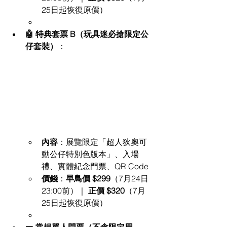
25日起恢復原價）
🤖 特典套票 B（玩具迷必搶限定公
仔套裝）
：
內容
：展覽限定「超人狄奧可
動公仔特別色版本」、入場
禮、實體紀念門票、QR Code
價錢
：
早鳥價 $299
（7月24日
23:00前）｜ 
正價 $320
（7月
25日起恢復原價）