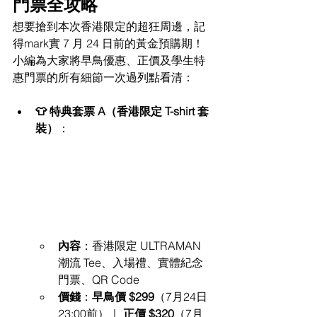
門票全攻略
想要搶到本次香港限定的超狂周邊，記
得mark實 7 月 24 日前的黃金預購期！
小編為大家將早鳥優惠、正價及學生特
惠門票的所有細節一次過列點看清：
👕 特典套票 A（香港限定 T-shirt 套
裝）
：
內容
：香港限定 ULTRAMAN 
潮流 Tee、入場禮、實體紀念
門票、QR Code
價錢
：
早鳥價 $299
（7月24日
23:00前）｜ 
正價 $320
（7月