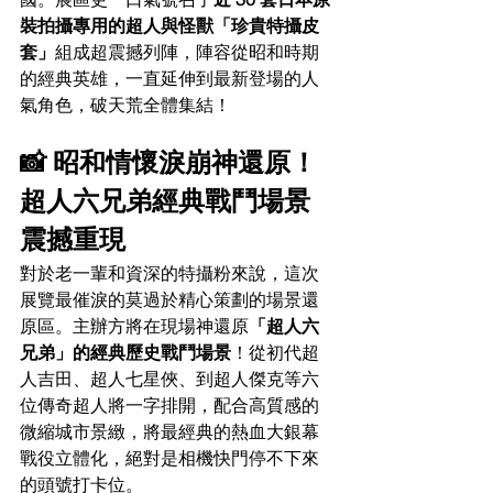
裝拍攝專用的超人與怪獸「珍貴特攝皮
套」
組成超震撼列陣，陣容從昭和時期
的經典英雄，一直延伸到最新登場的人
氣角色，破天荒全體集結！
📸 昭和情懷淚崩神還原！
超人六兄弟經典戰鬥場景
震撼重現
對於老一輩和資深的特攝粉來說，這次
展覽最催淚的莫過於精心策劃的場景還
原區。主辦方將在現場神還原
「超人六
兄弟」的經典歷史戰鬥場景
！從初代超
人吉田、超人七星俠、到超人傑克等六
位傳奇超人將一字排開，配合高質感的
微縮城市景緻，將最經典的熱血大銀幕
戰役立體化，絕對是相機快門停不下來
的頭號打卡位。