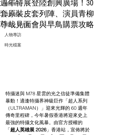
週年特展登陸創興廣場！30
潮流生活
套原裝皮套列陣、演員青柳
音樂頻道
尊哉見面會與早鳥購票攻略
活動・好去處
人物專訪
時光檔案
特攝迷與 M78 星雲的光之信徒準備集體
暴動！適逢特攝界神級巨作「超人系列
（ULTRAMAN）」迎來光輝的 60 週年
傳奇里程碑，今年暑假香港將迎來史上
最強的特攝文化風暴。由官方授權的
「
超人英雄展 2026
」香港站，宣佈將於 