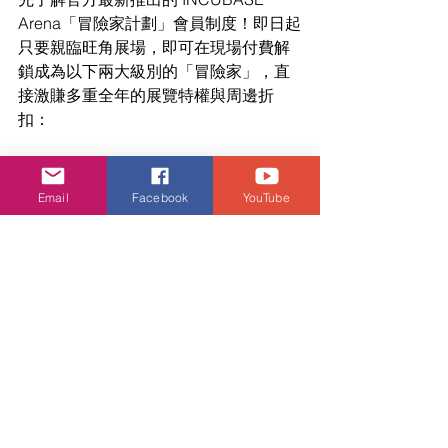
Arena「冒險家計劃」會員制度！即日起
只要親臨旺角展場，即可在現場付費解
鎖成為以下兩大級別的「冒險家」，直
接激賺多重全年的展覽特權與周邊折
扣：
🔰 新手冒險家（會費：$188）
：享
免費觀展 1 次、未來現場購買其他
Email
Facebook
YouTube
展覽門票可享 
9 折
、購買現場快閃
店周邊潮物尊享 
95 折
優惠。
🏆 資深冒險家（會費：$388）
：享
免費觀展 2 次
、未來現場購票尊享 
8 折
、快閃店周邊商品大包圍勁減
至 
9 折
，更可獲得極稀有的
「快閃
店優先入場權」
及
「未來全新展覽
優先預覽權」
！
※ 冒險家計劃有效期為 6 個