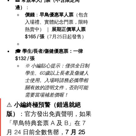
🎫 常規單人門票（不含限定周
邊）
：
價錢
：
早鳥優惠單人票
（包含
入場禮、實體紀念門票，限時
熱賣中） ｜ 
展期正價單人票 
$165 / 張
（7月25日起發售）
🎓 學生/長者/傷健優惠票：一律 
$132 / 張
※ 小編貼心提示：僅供全日制
學生、60歲以上長者及傷健人
士使用。入場時請務必攜帶相
關有效的證明文件，否則可能
需要當場補差價喔！
⚠️ 
小編終極預警（錯過就絕
版）
：官方發出免責聲明，如果
「早鳥特典套票 A 及 B」在 7 
月 24 日前全數售罄，
7 月 25 