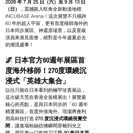
2026 年 7 月 25 日（六）至 9 月 13 日
（日）
，震撼殺入旺角全新動漫地標 
INCUBASE Arena！這次展覽不只橫跨 
60 年的超人宇宙，更有首度移師海外的
日本同步展區、神還原場景，以及星級
演員來港見面會，絕對是今年盛夏必去
的潮流盛事！
🌌 日本官方60週年展區首
度海外移師！270度環繞沉
浸式「英雄大集合」
以往只能在日本看到的極罕珍貴展品，
這次破天荒在香港全規模展出！展覽最
核心的亮點，是與日本同步的「60 週年
精選展區」首度外借海外。現場將會利
用高科技打造 
270 度沉浸式環繞視覺空
間
，讓進場粉絲彷彿瞬間穿梭到光之
國。展區更一口氣號召了
近 30 套日本原