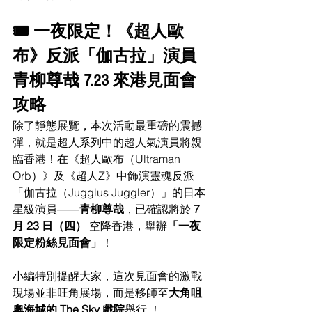
🎟️ 一夜限定！《超人歐
布》反派「伽古拉」演員
青柳尊哉 7.23 來港見面會
攻略
除了靜態展覽，本次活動最重磅的震撼
彈，就是超人系列中的超人氣演員將親
臨香港！在《超人歐布（Ultraman 
Orb）》及《超人Z》中飾演靈魂反派
「伽古拉（Jugglus Juggler）」的日本
星級演員——
青柳尊哉
，已確認將於 
7 
月 23 日（四）
 空降香港，舉辦
「一夜
限定粉絲見面會」
！
小編特別提醒大家，這次見面會的激戰
現場並非旺角展場，而是移師至
大角咀
奧海城的 The Sky 戲院
舉行 ！