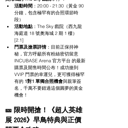
活動時間
：20:00 - 21:30（黃金 90 
分鐘，包含極罕有的合照環節時
段）
活動地點
：The Sky 戲院（西九龍
海庭道 18 號奧海城 2 期 1 樓） 
[2.1]
門票及搶票詳情
：目前正保持神
秘，官方呼籲所有粉絲密切留意 
INCUBASE Arena 官方平台 的最新
購票及開售時間公布！成功搶到 
VVIP 門票的幸運兒，更可獲得極罕
有的 
1對1 單獨合照機會
與親筆簽
名，千萬不要錯過這個圓夢的黃金
機會！
🎫 限時開搶！《超人英雄
展 2026》早鳥特典與正價