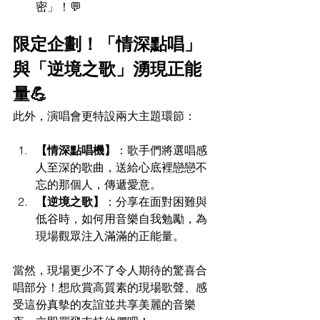
密」！💬
限定企劃！「情深點唱」
與「逆境之歌」湧現正能
量💪
此外，演唱會更特設兩大主題環節：
【情深點唱機】
：歌手們將選唱感
人至深的歌曲，送給心底裡戀戀不
忘的那個人，傳遞愛意。
【逆境之歌】
：分享在面對困難與
低谷時，如何用音樂自我勉勵，為
現場觀眾注入滿滿的正能量。
當然，現場更少不了令人期待的驚喜合
唱部分！想欣賞高質素的現場歌聲、感
受這份真摰的友誼並共享美麗的音樂