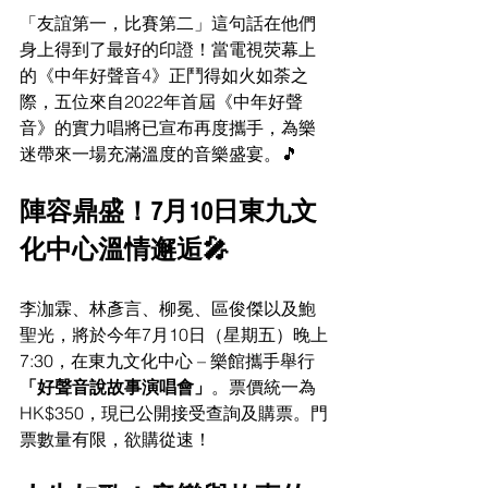
「友誼第一，比賽第二」這句話在他們
身上得到了最好的印證！當電視荧幕上
的《中年好聲音4》正鬥得如火如荼之
際，五位來自2022年首屆《中年好聲
音》的實力唱將已宣布再度攜手，為樂
迷帶來一場充滿溫度的音樂盛宴。🎵
陣容鼎盛！7月10日東九文
化中心溫情邂逅🎤
李泇霖、林彥言、柳冕、區俊傑以及鮑
聖光，將於今年7月10日（星期五）晚上
7:30，在東九文化中心 – 樂館攜手舉行
「好聲音說故事演唱會」
。票價統一為 
HK$350，現已公開接受查詢及購票。門
票數量有限，欲購從速！