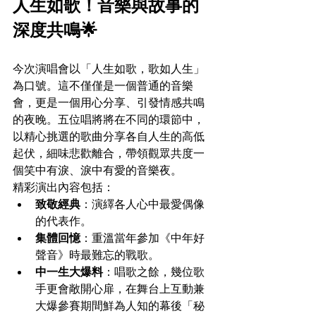
人生如歌！音樂與故事的
深度共鳴🌟
今次演唱會以「人生如歌，歌如人生」
為口號。這不僅僅是一個普通的音樂
會，更是一個用心分享、引發情感共鳴
的夜晚。五位唱將將在不同的環節中，
以精心挑選的歌曲分享各自人生的高低
起伏，細味悲歡離合，帶領觀眾共度一
個笑中有淚、淚中有愛的音樂夜。
精彩演出內容包括：
致敬經典
：演繹各人心中最愛偶像
的代表作。
集體回憶
：重溫當年參加《中年好
聲音》時最難忘的戰歌。
中一生大爆料
：唱歌之餘，幾位歌
手更會敞開心扉，在舞台上互動兼
大爆參賽期間鮮為人知的幕後「秘