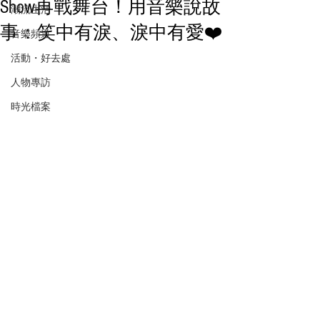
Show再戰舞台！用音樂說故
潮流生活
事：笑中有淚、淚中有愛❤️
音樂頻道
活動・好去處
人物專訪
時光檔案