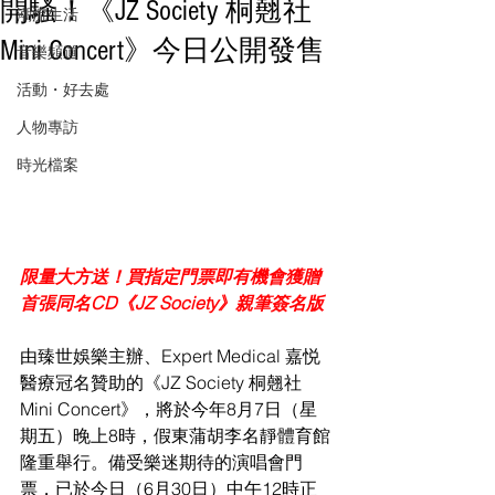
開騷！《JZ Society 桐翹社
潮流生活
Mini Concert》今日公開發售
音樂頻道
活動・好去處
人物專訪
時光檔案
限量大方送！買指定門票即有機會獲贈
首張同名CD《JZ Society》親筆簽名版
由臻世娛樂主辦、Expert Medical 嘉悦
醫療冠名贊助的《JZ Society 桐翹社 
Mini Concert》，將於今年8月7日（星
期五）晚上8時，假東蒲胡李名靜體育館
隆重舉行。備受樂迷期待的演唱會門
票，已於今日（6月30日）中午12時正