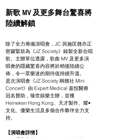
新歌 MV 及更多舞台驚喜將
陸續解鎖
除了全力籌備演唱會，JC 與施匡翹亦正
密鑼緊鼓為《JZ Society》錄製全新合唱
歌。主辦單位透露，歌曲 MV 及更多演
唱會的隱藏驚喜內容將於稍後陸續公
佈，令一眾樂迷的期待值持續升溫。
是次演唱會《JZ Society 桐翹社 Mini 
Concert》由 Expert Medical 嘉悦醫療
冠名贊助，臻世娛樂主辦，並獲 
Heineken Hong Kong、天才製作、耀•
文化、優樂生活及多個合作夥伴全力支
持。
【演唱會詳情】