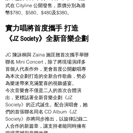
式在 Cityline 公開發售，票價分別為港
幣$780、$580、$480及$380。
實力唱將首度攜手 打造
《JZ Society》全新音樂企劃
JC 陳詠桐與 Zaina 施匡翹首次攜手舉辦
聯名 Mini Concert，除了將現場演繹多
首個人代表作外，更會首度公開獻唱專
為本次企劃打造的全新合作歌曲，勢必
為樂迷帶來充滿驚喜的視聽盛宴。
今次音樂會不僅是二人的首次合體演
出，更標誌著全新音樂企劃《JZ 
Society》的正式誕生。配合演唱會，她
們的首張聯名同名 CD Album《JZ 
Society》亦將同步推出，以旋律記錄二
人合作的新篇章，讓支持者能同時擁有
現場震撼與音樂收藏。