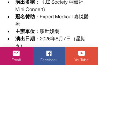
演出名稱
：《JZ Society 桐翹社 
Mini Concert》
冠名贊助
：Expert Medical 嘉悦醫
療
主辦單位
：臻世娛樂
演出日期
：2026年8月7日（星期
五）
演出時間
：晚上 8 時正
Email
Facebook
YouTube
演出地點
：東蒲 胡李名靜體育館
（新蒲崗七寶街2號）
門票售價
：港幣 $780 / $580 / $480 
/ $380
公開發售日期
：2026年6月30日
（今日）中午 12 時起
網絡購票
：Cityline 及 
https://tix.to/JZSociety
活動．好去處
娛樂頭條
音樂頻道
施匡翹
活動・好去處