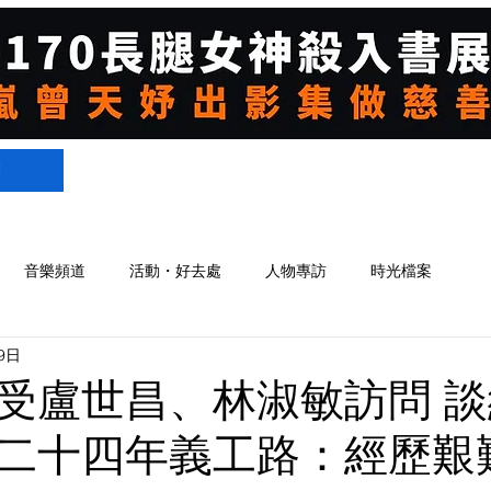
們
音樂頻道
活動・好去處
人物專訪
時光檔案
9日
受盧世昌、林淑敏訪問 
二十四年義工路：經歷艱