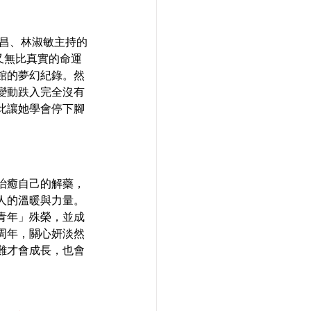
世昌、林淑敏主持的
又無比真實的命運
館的夢幻紀錄。然
變動跌入完全沒有
此讓她學會停下腳
治癒自己的解藥，
人的溫暖與力量。
青年」殊榮，並成
周年，關心妍淡然
難才會成長，也會