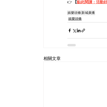
👉 
【
點此閱讀：活動好
娛樂頭條
新城廣播
娛樂頭條
相關文章