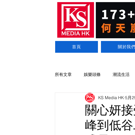
首頁
關於我
所有文章
娛樂頭條
潮流生活
KS Media HK
5月2
關心妍接
峰到低谷