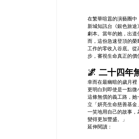
在繁華喧囂的演藝圈中
新城知訊台《銀色旅途》
劇本。當年的她，出道
而，這份急速登頂的榮
工作的零收入谷底。從
步，審視生命真正的價
🌌 二十四
幸而在最幽暗的歲月裡
更明白到即使是一點微
這條無償的義工路，她
立「妍亮生命慈善基金
一笑地用自己的故事，
變得更加豐盛。」
延伸閱讀：