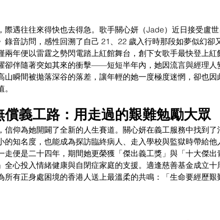
，際遇往往來得快也去得急。歌手關心妍（Jade）近日接受盧
錄音訪問，感性回溯了自己 21、22 歲入行時那段如夢似幻卻
僅兩年便以雷霆之勢閃電踏上紅館舞台，創下女歌手最快登上紅
耀卻伴隨著突如其來的衝擊——短短半年內，她因流言與經理人
高山瞬間被拋落深谷的落差，讓年輕的她一度極度迷惘，卻也因
值。
年無償義工路：用走過的艱難勉勵大眾
，信仰為她開闢了全新的人生賽道。關心妍在義工服務中找到了
小的知名度，也能成為探訪臨終病人、走入學校與監獄時帶給他
一走便是二十四年，期間她更榮獲「傑出義工獎」與「十大傑出
」全心投入情緒健康與自閉症家庭的支援。適逢慈善基金成立十
為所有正身處困境的香港人送上最溫柔的共鳴：「生命要經歷艱