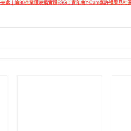
去處｜逾80企業獲表揚實踐ESG！青年會Y-Care嘉許禮看見社